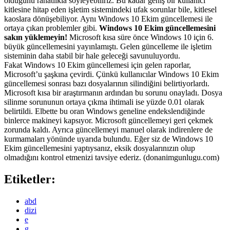
olduğunu rahatlıkla söyleyebiliriz. Bu kadar geniş bir kullanıcı
kitlesine hitap eden işletim sistemindeki ufak sorunlar bile, kitlesel
kaoslara dönüşebiliyor. Aynı Windows 10 Ekim güncellemesi ile
ortaya çıkan problemler gibi.
Windows 10 Ekim güncellemesini
sakın yüklemeyin!
Microsoft kısa süre önce Windows 10 için 6.
büyük güncellemesini yayınlamıştı. Gelen güncelleme ile işletim
sisteminin daha stabil bir hale geleceği savunuluyordu.
Fakat Windows 10 Ekim güncellemesi için gelen raporlar,
Microsoft’u şaşkına çevirdi. Çünkü kullanıcılar Windows 10 Ekim
güncellemesi sonrası bazı dosyalarının silindiğini belirtiyorlardı.
Microsoft kısa bir araştırmanın ardından bu sorunu onayladı. Dosya
silinme sorununun ortaya çıkma ihtimali ise yüzde 0.01 olarak
belirtildi. Elbette bu oran Windows geneline endekslendiğinde
binlerce makineyi kapsıyor. Microsoft güncellemeyi geri çekmek
zorunda kaldı. Ayrıca güncellemeyi manuel olarak indirenlere de
kurmamaları yönünde uyarıda bulundu. Eğer siz de Windows 10
Ekim güncellemesini yaptıysanız, eksik dosyalarınızın olup
olmadığını kontrol etmenizi tavsiye ederiz. (donanimgunlugu.com)
Etiketler:
abd
dizi
e
g