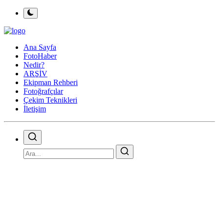
Ana Sayfa
FotoHaber
Nedir?
ARŞİV
Ekipman Rehberi
Fotoğrafçılar
Çekim Teknikleri
İletişim