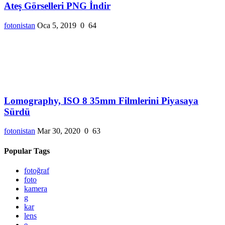
Ateş Görselleri PNG İndir
fotonistan
Oca 5, 2019
0
64
Lomography, ISO 8 35mm Filmlerini Piyasaya
Sürdü
fotonistan
Mar 30, 2020
0
63
Popular Tags
fotoğraf
foto
kamera
g
kar
lens
e