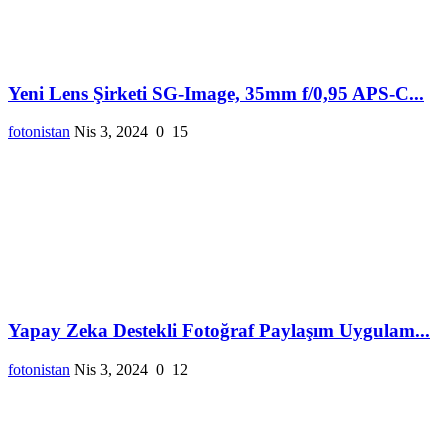
Yeni Lens Şirketi SG-Image, 35mm f/0,95 APS-C...
fotonistan
Nis 3, 2024
0
15
Yapay Zeka Destekli Fotoğraf Paylaşım Uygulam...
fotonistan
Nis 3, 2024
0
12