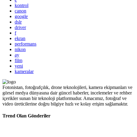
kontrol
canon
google
dslr
driver
f
ekran
performans
nikon
ay
film
yeni
kameralar
Fotonistan, fotoğrafçılık, drone teknolojileri, kamera ekipmanları ve
görsel medya dünyasına dair güncel haberler, incelemeler ve rehber
içerikler sunan bir teknoloji platformudur. Amacımız, fotoğraf ve
video üreticilerine doğru bilgiye hızlı ve kolay erişim sağlamaktır.
Trend Olan Gönderiler