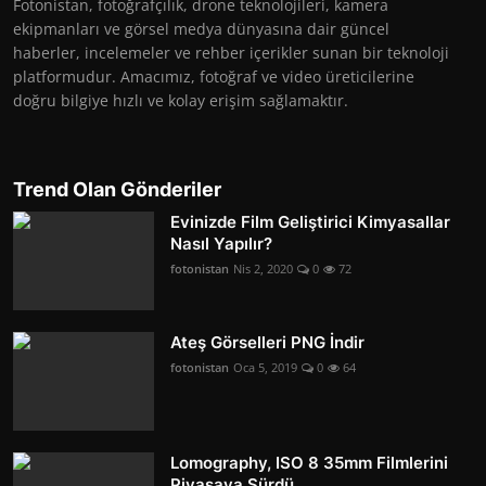
Fotonistan, fotoğrafçılık, drone teknolojileri, kamera
ekipmanları ve görsel medya dünyasına dair güncel
haberler, incelemeler ve rehber içerikler sunan bir teknoloji
platformudur. Amacımız, fotoğraf ve video üreticilerine
doğru bilgiye hızlı ve kolay erişim sağlamaktır.
Trend Olan Gönderiler
Evinizde Film Geliştirici Kimyasallar
Nasıl Yapılır?
fotonistan
Nis 2, 2020
0
72
Ateş Görselleri PNG İndir
fotonistan
Oca 5, 2019
0
64
Lomography, ISO 8 35mm Filmlerini
Piyasaya Sürdü