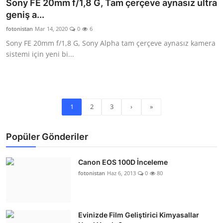
Sony FE 20mm f/1,8 G, Tam çerçeve aynasız ultra
geniş a...
fotonistan
Mar 14, 2020
0
6
Sony FE 20mm f/1,8 G, Sony Alpha tam çerçeve aynasız kamera
sistemi için yeni bi...
1
2
3
›
»
Popüler Gönderiler
Canon EOS 100D İnceleme
fotonistan
Haz 6, 2013
0
80
Evinizde Film Geliştirici Kimyasallar