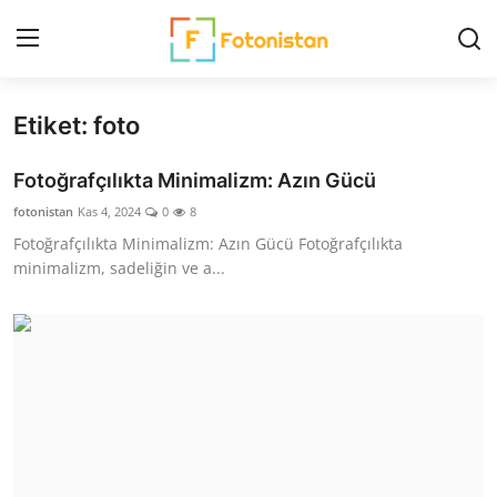
Etiket: foto
Ana Sayfa
Fotoğrafçılıkta Minimalizm: Azın Gücü
FotoHaber
fotonistan
Kas 4, 2024
0
8
Fotoğrafçılıkta Minimalizm: Azın Gücü Fotoğrafçılıkta
Nedir?
minimalizm, sadeliğin ve a...
ARŞİV
Ekipman Rehberi
Fotoğrafçılar
Çekim Teknikleri