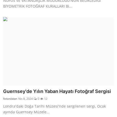
NÜFUS VE VATANDAŞLIK MÜDÜRLÜĞÜ'NÜN BELİRLEDİĞİ
BİYOMETRİK FOTOĞRAF KURALLARI Bi...
Guernsey'de Yılın Yaban Hayatı Fotoğraf Sergisi
fotonistan
Nis 8, 2024
0
12
Londra'daki Doğa Tarihi Müzesi'nde sergilenen sergi, Ocak
ayında Guernsey Müzele...