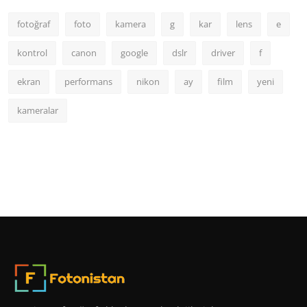
fotoğraf
foto
kamera
g
kar
lens
e
kontrol
canon
google
dslr
driver
f
ekran
performans
nikon
ay
film
yeni
kameralar