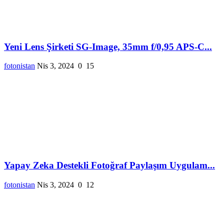
Yeni Lens Şirketi SG-Image, 35mm f/0,95 APS-C...
fotonistan
Nis 3, 2024
0
15
Yapay Zeka Destekli Fotoğraf Paylaşım Uygulam...
fotonistan
Nis 3, 2024
0
12