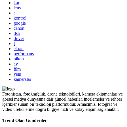
kar
lens
e
kontrol
google
canon
dslr
driver
f
ekran
performans
nikon
ay
film
yeni
kameralar
Fotonistan, fotoğrafçılık, drone teknolojileri, kamera ekipmanları ve
görsel medya dünyasına dair güncel haberler, incelemeler ve rehber
içerikler sunan bir teknoloji platformudur. Amacımız, fotoğraf ve
video üreticilerine doğru bilgiye hızlı ve kolay erişim sağlamaktır.
Trend Olan Gönderiler