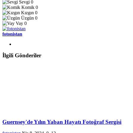
Sevgi
0
Komik
0
Kızgın
0
Üzgün
0
Vay
0
fotonistan
İlgili Gönderiler
Guernsey'de Yılın Yaban Hayatı Fotoğraf Sergisi