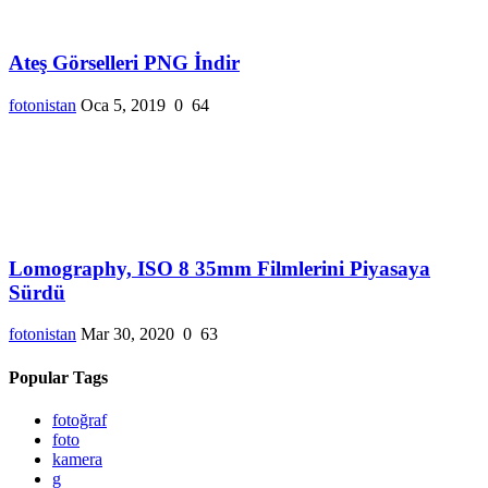
Ateş Görselleri PNG İndir
fotonistan
Oca 5, 2019
0
64
Lomography, ISO 8 35mm Filmlerini Piyasaya
Sürdü
fotonistan
Mar 30, 2020
0
63
Popular Tags
fotoğraf
foto
kamera
g