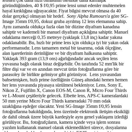
lensten çok daha hızlı olmasının ötesinde daha karmaşık
göründüğünden, 40 $ f/0,95 prime lensi umut edenler muhtemelen
hayal kırıklığına uğrayacaktır. Fiyat bilgisi mevcut olmasa da 40
dolar gerçekçi olmayan bir hedef.
Sony Alpha Rumours'a
göre SG-
Image 35mm f/0,95, dokuz gruba ayrılmış 12 lens elemanına sahip.
Aynı zamanda oldukça fazla olan bir düzine diyafram kanadına
sahiptir ve kademeli bir manuel diyafram açıklığına sahiptir. Manuel
odaklama merceği 0,35 metreye (yaklaşık 13,8 inç) kadar yakına
odaklanabilir. Bu, hızlı bir prime lens için oldukça iyi bir yakın odak
performansıdır.
Lens tamamen metal bir tasarıma, odak ölçeğine,
alan işaretlerinin derinliğine ve bir diyafram halkasına sahiptir.
Yaklaşık 393 gram (13,9 ons) ağırlığındadır ancak seçilen lens
yuvasına bağlı olarak biraz değişebilir. Ön tarafında 52 mm'lik bir
filtre dişi var ve en azından mevcut ürün fotoğraflarına göre bir
parasoley ile birlikte gelmiyor gibi görünüyor.
Lens yuvasından
bahsetmişken, hızlı prime özelliğinin Güneş altındaki hemen hemen
her lens yuvasında piyasaya sürülmesi bekleniyor. Lens, Sony E,
Nikon Z, Fujifilm X, Canon EOS-M, Canon R, Micro Four Thirds
ve L-Mount çeşitleriyle gelecek. Elbette lens, APS-C kameralardaki
50 mm yerine Micro Four Thirds kameradaki 70 mm odak
uzaklığına eşdeğer olacaktır.
Yeni SG-Image 35mm f/0,95 lensin
fotoğraflarına bakıldığında, lens üzerinde elektronik iletişim eksikliği
de dahil olmak üzere büyük kardeşiyle aynı genel yaklaşımı izlediği
görülüyor. Bu, fotoğrafçıların, kamera içinde veya işlem sonrası
yazılım kullanarak manuel olarak eklemedikleri sürece, dosyalarına