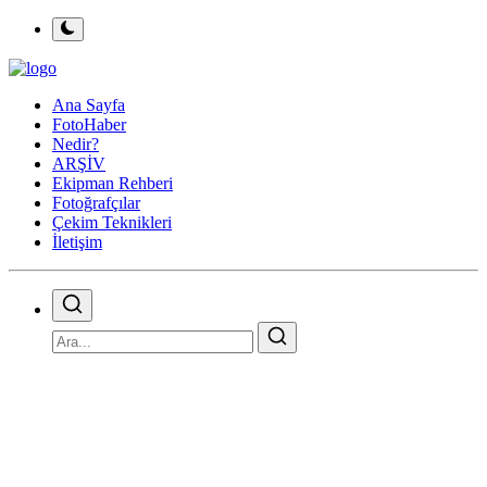
Ana Sayfa
FotoHaber
Nedir?
ARŞİV
Ekipman Rehberi
Fotoğrafçılar
Çekim Teknikleri
İletişim