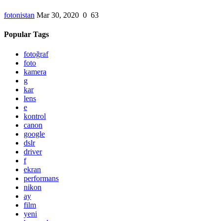
fotonistan
Mar 30, 2020
0
63
Popular Tags
fotoğraf
foto
kamera
g
kar
lens
e
kontrol
canon
google
dslr
driver
f
ekran
performans
nikon
ay
film
yeni