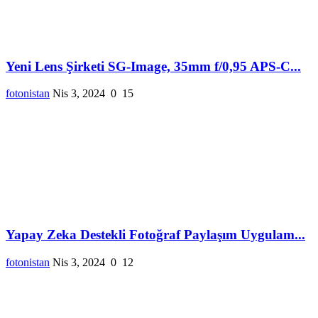
Yeni Lens Şirketi SG-Image, 35mm f/0,95 APS-C...
fotonistan
Nis 3, 2024
0
15
Yapay Zeka Destekli Fotoğraf Paylaşım Uygulam...
fotonistan
Nis 3, 2024
0
12