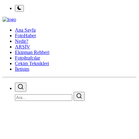
Ana Sayfa
FotoHaber
Nedir?
ARŞİV
Ekipman Rehberi
Fotoğrafçılar
Çekim Teknikleri
İletişim