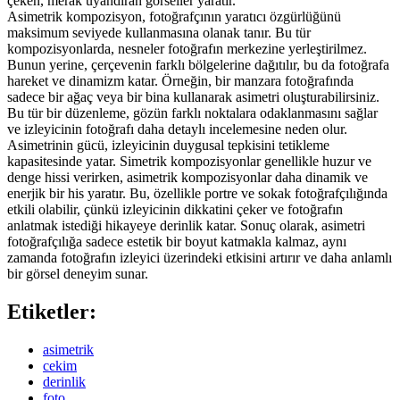
çeken, merak uyandıran görseller yaratır.
Asimetrik kompozisyon, fotoğrafçının yaratıcı özgürlüğünü
maksimum seviyede kullanmasına olanak tanır. Bu tür
kompozisyonlarda, nesneler fotoğrafın merkezine yerleştirilmez.
Bunun yerine, çerçevenin farklı bölgelerine dağıtılır, bu da fotoğrafa
hareket ve dinamizm katar. Örneğin, bir manzara fotoğrafında
sadece bir ağaç veya bir bina kullanarak asimetri oluşturabilirsiniz.
Bu tür bir düzenleme, gözün farklı noktalara odaklanmasını sağlar
ve izleyicinin fotoğrafı daha detaylı incelemesine neden olur.
Asimetrinin gücü, izleyicinin duygusal tepkisini tetikleme
kapasitesinde yatar. Simetrik kompozisyonlar genellikle huzur ve
denge hissi verirken, asimetrik kompozisyonlar daha dinamik ve
enerjik bir his yaratır. Bu, özellikle portre ve sokak fotoğrafçılığında
etkili olabilir, çünkü izleyicinin dikkatini çeker ve fotoğrafın
anlatmak istediği hikayeye derinlik katar. Sonuç olarak, asimetri
fotoğrafçılığa sadece estetik bir boyut katmakla kalmaz, aynı
zamanda fotoğrafın izleyici üzerindeki etkisini artırır ve daha anlamlı
bir görsel deneyim sunar.
Etiketler:
asimetrik
cekim
derinlik
foto