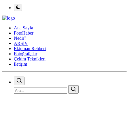
Ana Sayfa
FotoHaber
Nedir?
ARŞİV
Ekipman Rehberi
Fotoğrafçılar
Çekim Teknikleri
İletişim