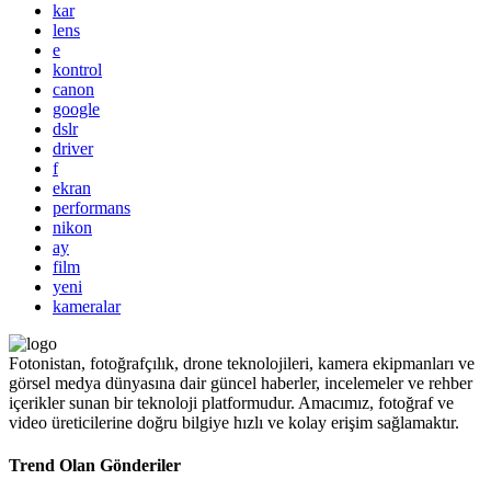
kar
lens
e
kontrol
canon
google
dslr
driver
f
ekran
performans
nikon
ay
film
yeni
kameralar
Fotonistan, fotoğrafçılık, drone teknolojileri, kamera ekipmanları ve
görsel medya dünyasına dair güncel haberler, incelemeler ve rehber
içerikler sunan bir teknoloji platformudur. Amacımız, fotoğraf ve
video üreticilerine doğru bilgiye hızlı ve kolay erişim sağlamaktır.
Trend Olan Gönderiler