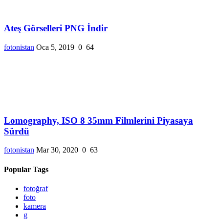
Ateş Görselleri PNG İndir
fotonistan
Oca 5, 2019
0
64
Lomography, ISO 8 35mm Filmlerini Piyasaya
Sürdü
fotonistan
Mar 30, 2020
0
63
Popular Tags
fotoğraf
foto
kamera
g