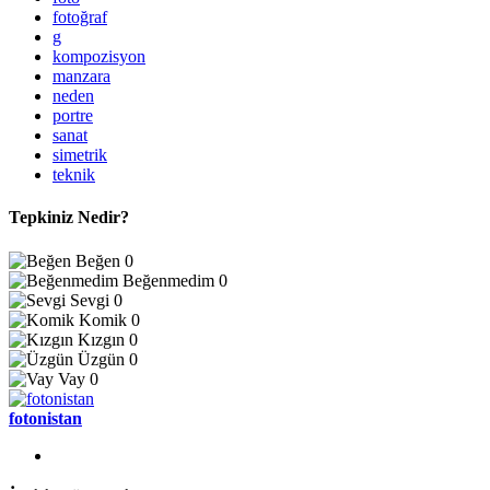
fotoğraf
g
kompozisyon
manzara
neden
portre
sanat
simetrik
teknik
Tepkiniz Nedir?
Beğen
0
Beğenmedim
0
Sevgi
0
Komik
0
Kızgın
0
Üzgün
0
Vay
0
fotonistan