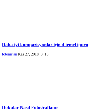
Daha iyi kompazisyonlar için 4 temel ipucu
fotonistan
Kas 27, 2018
0
15
Dokular Nasıl Fotoğraflanır