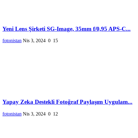
Yeni Lens Şirketi SG-Image, 35mm f/0,95 APS-C...
fotonistan
Nis 3, 2024
0
15
Yapay Zeka Destekli Fotoğraf Paylaşım Uygulam...
fotonistan
Nis 3, 2024
0
12