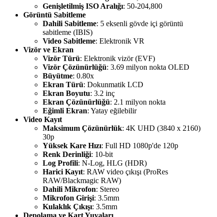
Genişletilmiş ISO Aralığı
: 50-204,800
Görüntü Sabitleme
Dahili Sabitleme
: 5 eksenli gövde içi görüntü
sabitleme (IBIS)
Video Sabitleme
: Elektronik VR
Vizör ve Ekran
Vizör Türü
: Elektronik vizör (EVF)
Vizör Çözünürlüğü
: 3.69 milyon nokta OLED
Büyütme
: 0.80x
Ekran Türü
: Dokunmatik LCD
Ekran Boyutu
: 3.2 inç
Ekran Çözünürlüğü
: 2.1 milyon nokta
Eğimli Ekran
: Yatay eğilebilir
Video Kayıt
Maksimum Çözünürlük
: 4K UHD (3840 x 2160)
30p
Yüksek Kare Hızı
: Full HD 1080p'de 120p
Renk Derinliği
: 10-bit
Log Profili
: N-Log, HLG (HDR)
Harici Kayıt
: RAW video çıkışı (ProRes
RAW/Blackmagic RAW)
Dahili Mikrofon
: Stereo
Mikrofon Girişi
: 3.5mm
Kulaklık Çıkışı
: 3.5mm
Depolama ve Kart Yuvaları