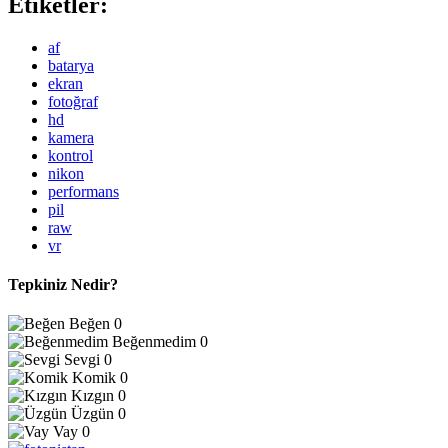
Etiketler:
af
batarya
ekran
fotoğraf
hd
kamera
kontrol
nikon
performans
pil
raw
vr
Tepkiniz Nedir?
Beğen
0
Beğenmedim
0
Sevgi
0
Komik
0
Kızgın
0
Üzgün
0
Vay
0