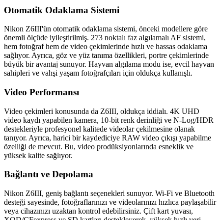
Otomatik Odaklama Sistemi
Nikon Z6III'ün otomatik odaklama sistemi, önceki modellere göre
önemli ölçüde iyileştirilmiş. 273 noktalı faz algılamalı AF sistemi,
hem fotoğraf hem de video çekimlerinde hızlı ve hassas odaklama
sağlıyor. Ayrıca, göz ve yüz tanıma özellikleri, portre çekimlerinde
büyük bir avantaj sunuyor. Hayvan algılama modu ise, evcil hayvan
sahipleri ve vahşi yaşam fotoğrafçıları için oldukça kullanışlı.
Video Performansı
Video çekimleri konusunda da Z6III, oldukça iddialı. 4K UHD
video kaydı yapabilen kamera, 10-bit renk derinliği ve N-Log/HDR
destekleriyle profesyonel kalitede videolar çekilmesine olanak
tanıyor. Ayrıca, harici bir kaydediciye RAW video çıkışı yapabilme
özelliği de mevcut. Bu, video prodüksiyonlarında esneklik ve
yüksek kalite sağlıyor.
Bağlantı ve Depolama
Nikon Z6III, geniş bağlantı seçenekleri sunuyor. Wi-Fi ve Bluetooth
desteği sayesinde, fotoğraflarınızı ve videolarınızı hızlıca paylaşabilir
veya cihazınızı uzaktan kontrol edebilirsiniz. Çift kart yuvası,
XQD/CFexpress ve SD kartları destekleyerek, yüksek hızlı veri