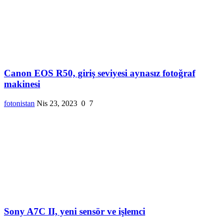
Canon EOS R50, giriş seviyesi aynasız fotoğraf
makinesi
fotonistan
Nis 23, 2023
0
7
Sony A7C II, yeni sensör ve işlemci