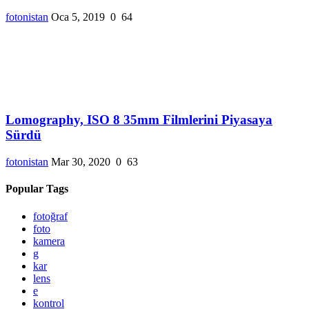
fotonistan
Oca 5, 2019
0
64
Lomography, ISO 8 35mm Filmlerini Piyasaya
Sürdü
fotonistan
Mar 30, 2020
0
63
Popular Tags
fotoğraf
foto
kamera
g
kar
lens
e
kontrol