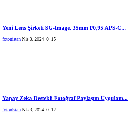
Yeni Lens Şirketi SG-Image, 35mm f/0,95 APS-C...
fotonistan
Nis 3, 2024
0
15
Yapay Zeka Destekli Fotoğraf Paylaşım Uygulam...
fotonistan
Nis 3, 2024
0
12