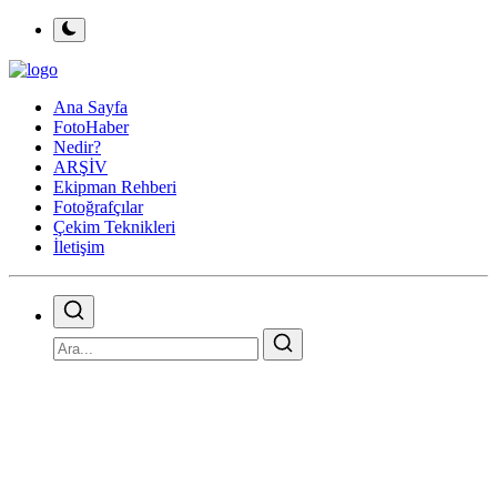
Ana Sayfa
FotoHaber
Nedir?
ARŞİV
Ekipman Rehberi
Fotoğrafçılar
Çekim Teknikleri
İletişim