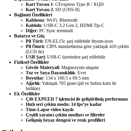
Kart Yuvası 1
: CFexpress Type B / XQD
Kart Yuvası 2
: SD (UHS-II)
Bağlantı Özellikleri
Kablosuz
: Wi-Fi, Bluetooth
Kablolu
: USB-C 3.2 Gen 2, HDMI Tip-C
Diğer
: PC Sync terminali
Batarya ve Güç
Pil Türü
: EN-EL15c şarj edilebilir lityum-iyon
Pil Ömrü
: CIPA standartlarına göre yaklaşık 410 çekim
(LCD ile)
USB Şarj
: USB-C üzerinden şarj edilebilir
Fiziksel Özellikler
Gövde Materyali
: Magnezyum alaşımı
Toz ve Suya Dayanıklılık
: Evet
Boyutlar
: 134 x 100.5 x 69.5 mm
Ağırlık
: Yaklaşık 705 gram (pil ve hafıza kartı ile
birlikte)
Ek Özellikler
Çift EXPEED 7 işlemcisi ile geliştirilmiş performans
Hızlı seri çekim modu: 14 fps’ye kadar
Time-Lapse video kaydı
Çeşitli yaratıcı çekim modları ve filtreler
Gelişmiş beyaz dengesi ve renk profilleri