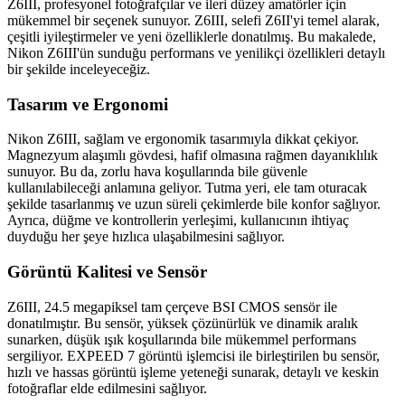
Z6III, profesyonel fotoğrafçılar ve ileri düzey amatörler için
mükemmel bir seçenek sunuyor. Z6III, selefi Z6II'yi temel alarak,
çeşitli iyileştirmeler ve yeni özelliklerle donatılmış. Bu makalede,
Nikon Z6III'ün sunduğu performans ve yenilikçi özellikleri detaylı
bir şekilde inceleyeceğiz.
Tasarım ve Ergonomi
Nikon Z6III, sağlam ve ergonomik tasarımıyla dikkat çekiyor.
Magnezyum alaşımlı gövdesi, hafif olmasına rağmen dayanıklılık
sunuyor. Bu da, zorlu hava koşullarında bile güvenle
kullanılabileceği anlamına geliyor. Tutma yeri, ele tam oturacak
şekilde tasarlanmış ve uzun süreli çekimlerde bile konfor sağlıyor.
Ayrıca, düğme ve kontrollerin yerleşimi, kullanıcının ihtiyaç
duyduğu her şeye hızlıca ulaşabilmesini sağlıyor.
Görüntü Kalitesi ve Sensör
Z6III, 24.5 megapiksel tam çerçeve BSI CMOS sensör ile
donatılmıştır. Bu sensör, yüksek çözünürlük ve dinamik aralık
sunarken, düşük ışık koşullarında bile mükemmel performans
sergiliyor. EXPEED 7 görüntü işlemcisi ile birleştirilen bu sensör,
hızlı ve hassas görüntü işleme yeteneği sunarak, detaylı ve keskin
fotoğraflar elde edilmesini sağlıyor.