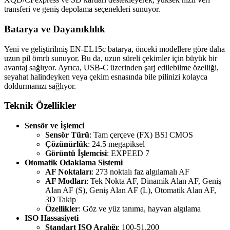
transferi ve geniş depolama seçenekleri sunuyor.
Batarya ve Dayanıklılık
Yeni ve geliştirilmiş EN-EL15c batarya, önceki modellere göre daha
uzun pil ömrü sunuyor. Bu da, uzun süreli çekimler için büyük bir
avantaj sağlıyor. Ayrıca, USB-C üzerinden şarj edilebilme özelliği,
seyahat halindeyken veya çekim esnasında bile pilinizi kolayca
doldurmanızı sağlıyor.
Teknik Özellikler
Sensör ve İşlemci
Sensör Türü
: Tam çerçeve (FX) BSI CMOS
Çözünürlük
: 24.5 megapiksel
Görüntü İşlemcisi
: EXPEED 7
Otomatik Odaklama Sistemi
AF Noktaları
: 273 noktalı faz algılamalı AF
AF Modları
: Tek Nokta AF, Dinamik Alan AF, Geniş
Alan AF (S), Geniş Alan AF (L), Otomatik Alan AF,
3D Takip
Özellikler
: Göz ve yüz tanıma, hayvan algılama
ISO Hassasiyeti
Standart ISO Aralığı
: 100-51,200