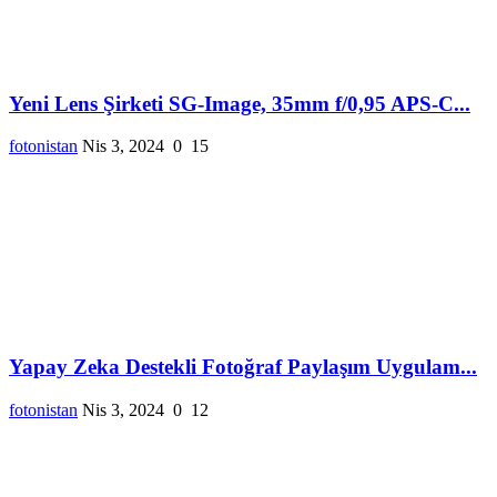
Yeni Lens Şirketi SG-Image, 35mm f/0,95 APS-C...
fotonistan
Nis 3, 2024
0
15
Yapay Zeka Destekli Fotoğraf Paylaşım Uygulam...
fotonistan
Nis 3, 2024
0
12