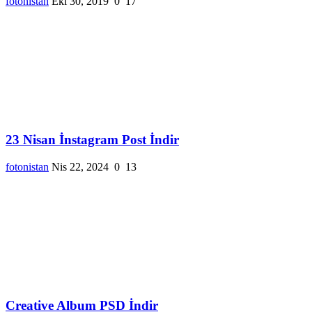
fotonistan
Eki 30, 2019
0
17
23 Nisan İnstagram Post İndir
fotonistan
Nis 22, 2024
0
13
Creative Album PSD İndir