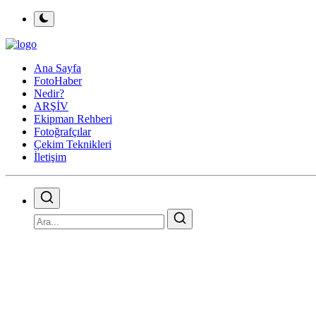
Ana Sayfa
FotoHaber
Nedir?
ARŞİV
Ekipman Rehberi
Fotoğrafçılar
Çekim Teknikleri
İletişim