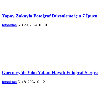
Yapay Zakayla Fotoğraf Düzenleme için 7 İpucu
fotonistan
Nis 20, 2024
0
10
Guernsey'de Yılın Yaban Hayatı Fotoğraf Sergisi
fotonistan
Nis 8, 2024
0
12