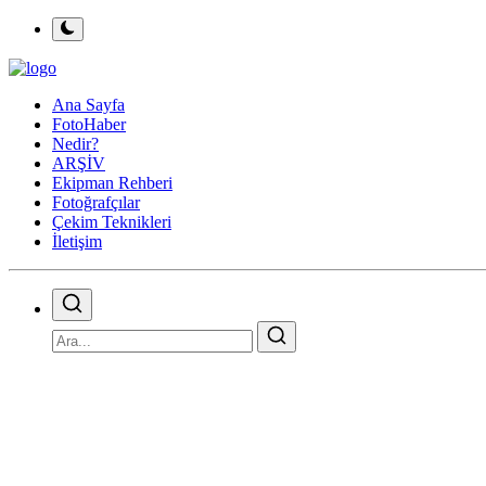
Ana Sayfa
FotoHaber
Nedir?
ARŞİV
Ekipman Rehberi
Fotoğrafçılar
Çekim Teknikleri
İletişim