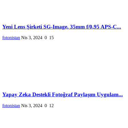
Yeni Lens Şirketi SG-Image, 35mm f/0,95 APS-C...
fotonistan
Nis 3, 2024
0
15
Yapay Zeka Destekli Fotoğraf Paylaşım Uygulam...
fotonistan
Nis 3, 2024
0
12