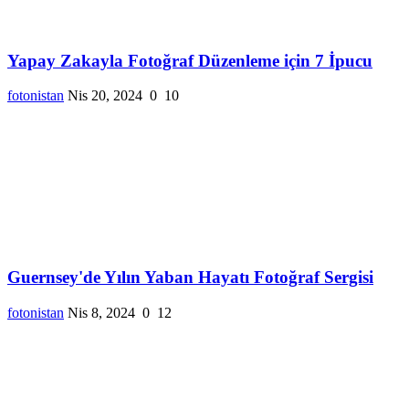
Yapay Zakayla Fotoğraf Düzenleme için 7 İpucu
fotonistan
Nis 20, 2024
0
10
Guernsey'de Yılın Yaban Hayatı Fotoğraf Sergisi
fotonistan
Nis 8, 2024
0
12