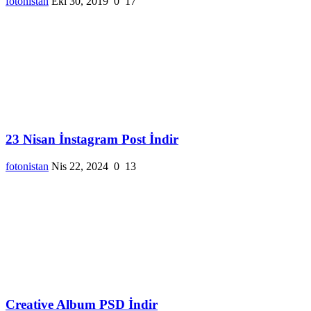
fotonistan
Eki 30, 2019
0
17
23 Nisan İnstagram Post İndir
fotonistan
Nis 22, 2024
0
13
Creative Album PSD İndir