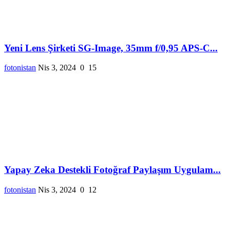
Yeni Lens Şirketi SG-Image, 35mm f/0,95 APS-C...
fotonistan
Nis 3, 2024
0
15
Yapay Zeka Destekli Fotoğraf Paylaşım Uygulam...
fotonistan
Nis 3, 2024
0
12