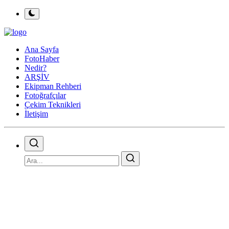
Ana Sayfa
FotoHaber
Nedir?
ARŞİV
Ekipman Rehberi
Fotoğrafçılar
Çekim Teknikleri
İletişim