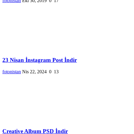
fotonistan
Eki 30, 2019
0
17
23 Nisan İnstagram Post İndir
fotonistan
Nis 22, 2024
0
13
Creative Album PSD İndir