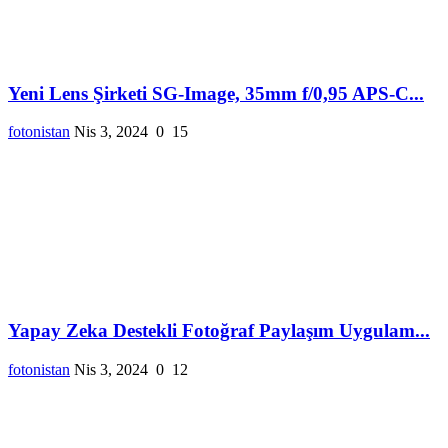
Yeni Lens Şirketi SG-Image, 35mm f/0,95 APS-C...
fotonistan
Nis 3, 2024
0
15
Yapay Zeka Destekli Fotoğraf Paylaşım Uygulam...
fotonistan
Nis 3, 2024
0
12