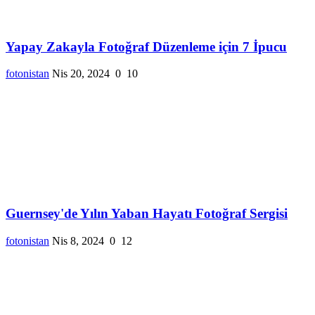
Yapay Zakayla Fotoğraf Düzenleme için 7 İpucu
fotonistan
Nis 20, 2024
0
10
Guernsey'de Yılın Yaban Hayatı Fotoğraf Sergisi
fotonistan
Nis 8, 2024
0
12