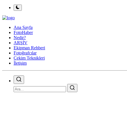
Ana Sayfa
FotoHaber
Nedir?
ARŞİV
Ekipman Rehberi
Fotoğrafçılar
Çekim Teknikleri
İletişim