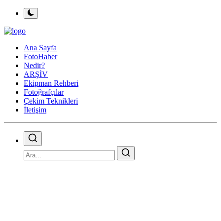
Ana Sayfa
FotoHaber
Nedir?
ARŞİV
Ekipman Rehberi
Fotoğrafçılar
Çekim Teknikleri
İletişim