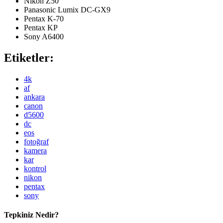
Nikon Z50
Panasonic Lumix DC-GX9
Pentax K-70
Pentax KP
Sony A6400
Etiketler:
4k
af
ankara
canon
d5600
dc
eos
fotoğraf
kamera
kar
kontrol
nikon
pentax
sony
Tepkiniz Nedir?