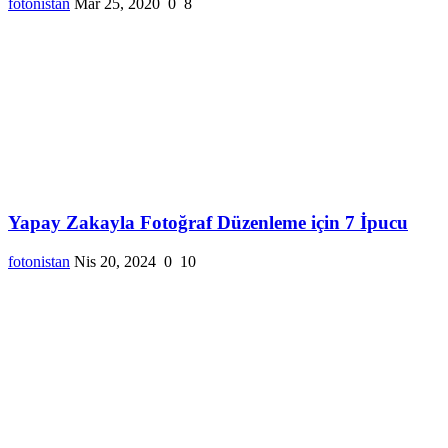
fotonistan
Mar 25, 2020
0
8
Yapay Zakayla Fotoğraf Düzenleme için 7 İpucu
fotonistan
Nis 20, 2024
0
10