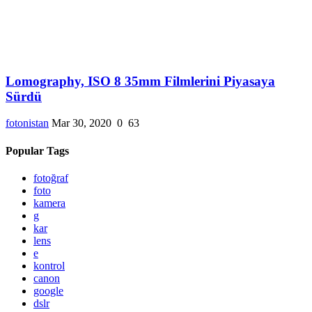
Lomography, ISO 8 35mm Filmlerini Piyasaya
Sürdü
fotonistan
Mar 30, 2020
0
63
Popular Tags
fotoğraf
foto
kamera
g
kar
lens
e
kontrol
canon
google
dslr