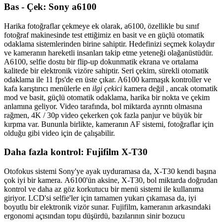
Bas - Çek:
Sony a6100
Harika fotoğraflar çekmeye ek olarak, a6100, özellikle bu sınıf
fotoğraf makinesinde test ettiğimiz en basit ve en güçlü otomatik
odaklama sistemlerinden birine sahiptir. Hedefinizi seçmek kolaydır
ve kameranın hareketli insanları takip etme yeteneği olağanüstüdür.
A6100, selfie dostu bir flip-up dokunmatik ekrana ve ortalama
kalitede bir elektronik vizöre sahiptir. Seri çekim, sürekli otomatik
odaklama ile 11 fps'de en üste çıkar.
A6100 karmaşık kontroller ve
kafa karıştırıcı menülerle en
ilgi çekici
kamera değil , ancak otomatik
mod ve basit, güçlü otomatik odaklama, harika bir nokta ve çekim
anlamına geliyor. Video tarafında, bol miktarda ayrıntı olmasına
rağmen, 4K / 30p video çekerken çok fazla panjur ve büyük bir
kırpma var. Bununla birlikte, kameranın AF sistemi, fotoğraflar için
olduğu gibi video için de çalışabilir.
Daha fazla kontrol:
Fujifilm X-T30
Otofokus sistemi Sony'ye ayak uyduramasa da, X-T30 kendi başına
çok iyi bir kamera. A6100'ün aksine, X-T30, bol miktarda doğrudan
kontrol ve daha az göz korkutucu bir menü sistemi ile kullanıma
giriyor. LCD'si selfie'ler için tamamen yukarı çıkamasa da, iyi
boyutlu bir elektronik vizör sunar. Fujifilm, kameranın arkasındaki
ergonomi açısından topu düşürdü, bazılarının sinir bozucu