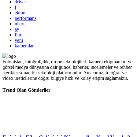
driver
f
ekran
performans
nikon
ay
film
yeni
kameralar
Fotonistan, fotoğrafçılık, drone teknolojileri, kamera ekipmanları ve
görsel medya dünyasına dair güncel haberler, incelemeler ve rehber
içerikler sunan bir teknoloji platformudur. Amacımız, fotoğraf ve
video üreticilerine doğru bilgiye hızlı ve kolay erişim sağlamaktır.
Trend Olan Gönderiler