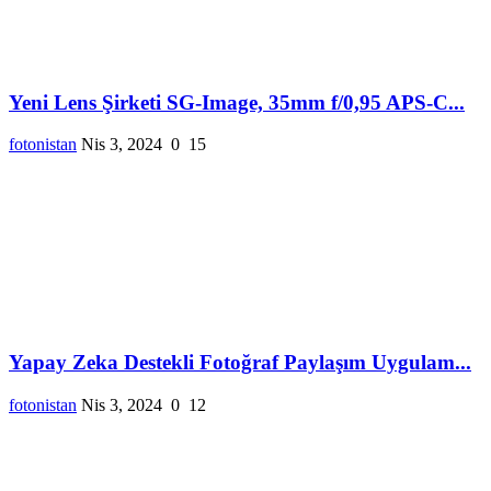
Yeni Lens Şirketi SG-Image, 35mm f/0,95 APS-C...
fotonistan
Nis 3, 2024
0
15
Yapay Zeka Destekli Fotoğraf Paylaşım Uygulam...
fotonistan
Nis 3, 2024
0
12