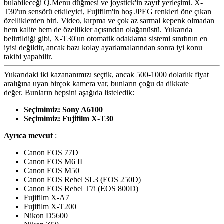
bulabileceği Q.Menu düğmesi ve joystick'in zayıf yerleşimi.
X-
T30'un sensörü etkileyici, Fujifilm'in hoş JPEG renkleri öne çıkan
özelliklerden biri. Video, kırpma ve çok az sarmal kepenk olmadan
hem kalite hem de özellikler açısından olağanüstü. Yukarıda
belirtildiği gibi, X-T30'un otomatik odaklama sistemi sınıfının en
iyisi değildir, ancak bazı kolay ayarlamalarından sonra iyi konu
takibi yapabilir.
Yukarıdaki iki kazananımızı seçtik, ancak 500-1000 dolarlık fiyat
aralığına uyan birçok kamera var, bunların çoğu da dikkate
değer. Bunların hepsini aşağıda listeledik:
Seçimimiz: Sony A6100
Seçimimiz: Fujifilm X-T30
Ayrıca mevcut
:
Canon EOS 77D
Canon EOS M6 II
Canon EOS M50
Canon EOS Rebel SL3 (EOS 250D)
Canon EOS Rebel T7i (EOS 800D)
Fujifilm X-A7
Fujifilm X-T200
Nikon D5600