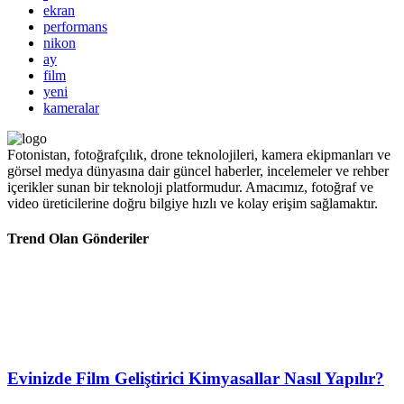
ekran
performans
nikon
ay
film
yeni
kameralar
Fotonistan, fotoğrafçılık, drone teknolojileri, kamera ekipmanları ve
görsel medya dünyasına dair güncel haberler, incelemeler ve rehber
içerikler sunan bir teknoloji platformudur. Amacımız, fotoğraf ve
video üreticilerine doğru bilgiye hızlı ve kolay erişim sağlamaktır.
Trend Olan Gönderiler
Evinizde Film Geliştirici Kimyasallar Nasıl Yapılır?