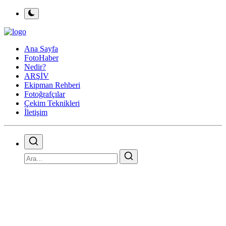
Ana Sayfa
FotoHaber
Nedir?
ARŞİV
Ekipman Rehberi
Fotoğrafçılar
Çekim Teknikleri
İletişim