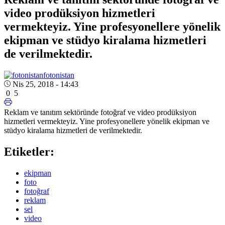
video prodüksiyon hizmetleri
vermekteyiz. Yine profesyonellere yönelik
ekipman ve stüdyo kiralama hizmetleri
de verilmektedir.
fotonistan
Nis 25, 2018 - 14:43
0
5
Reklam ve tanıtım sektöründe fotoğraf ve video prodüksiyon
hizmetleri vermekteyiz. Yine profesyonellere yönelik ekipman ve
stüdyo kiralama hizmetleri de verilmektedir.
Etiketler:
ekipman
foto
fotoğraf
reklam
sel
video