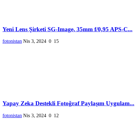
Yeni Lens Şirketi SG-Image, 35mm f/0,95 APS-C...
fotonistan
Nis 3, 2024
0
15
Yapay Zeka Destekli Fotoğraf Paylaşım Uygulam...
fotonistan
Nis 3, 2024
0
12