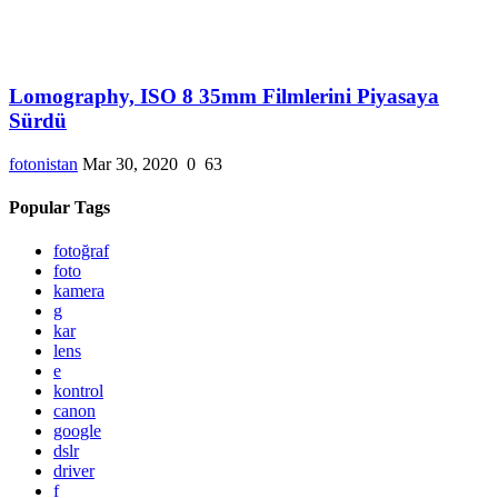
Lomography, ISO 8 35mm Filmlerini Piyasaya
Sürdü
fotonistan
Mar 30, 2020
0
63
Popular Tags
fotoğraf
foto
kamera
g
kar
lens
e
kontrol
canon
google
dslr
driver
f