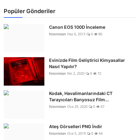
Popüler Gönderiler
Canon EOS 100D İnceleme
fotonistan
Haz 6, 2013
0
80
Evinizde Film Geliştirici Kimyasallar
Nasıl Yapılır?
fotonistan
Nis 2, 2020
0
72
Kodak, Havalimanlarındaki CT
Tarayıcıları Banyosuz Film...
fotonistan
Oca 29, 2020
0
67
Ateş Görselleri PNG İndir
fotonistan
Oca 5, 2019
0
64