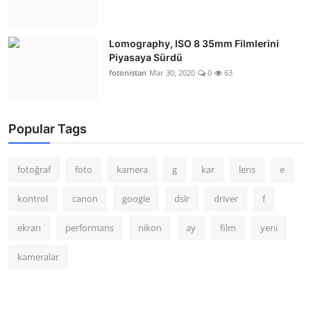
Lomography, ISO 8 35mm Filmlerini
Piyasaya Sürdü
fotonistan
Mar 30, 2020
0
63
Popular Tags
fotoğraf
foto
kamera
g
kar
lens
e
kontrol
canon
google
dslr
driver
f
ekran
performans
nikon
ay
film
yeni
kameralar