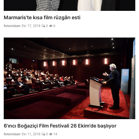
Marmaris’te kısa film rüzgârı esti
fotonistan
Eki 17, 2018
0
6
6’ıncı Boğaziçi Film Festivali 26 Ekim'de başlıyor
fotonistan
Eki 11, 2018
0
14