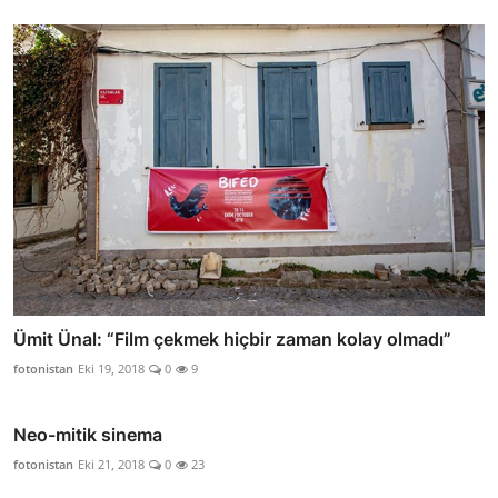
Ümit Ünal: “Film çekmek hiçbir zaman kolay olmadı”
fotonistan
Eki 19, 2018
0
9
Neo-mitik sinema
fotonistan
Eki 21, 2018
0
23