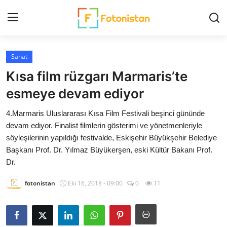
Sanat
Ana Sayfa
Kısa film rüzgarı Marmaris’te
FotoHaber
esmeye devam ediyor
4.Marmaris Uluslararası Kısa Film Festivali beşinci gününde
Nedir?
devam ediyor. Finalist filmlerin gösterimi ve yönetmenleriyle
söyleşilerinin yapıldığı festivalde, Eskişehir Büyükşehir Belediye
ARŞİV
Başkanı Prof. Dr. Yılmaz Büyükerşen, eski Kültür Bakanı Prof.
Dr.
Ekipman Rehberi
fotonistan
Eki 16, 2018 - 09:00
0
11
Fotoğrafçılar
Çekim Teknikleri