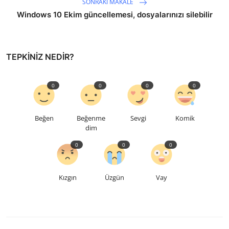
SONRAKI MAKALE
Windows 10 Ekim güncellemesi, dosyalarınızı silebilir
TEPKINIZ NEDIR?
0
0
0
0
Beğen
Beğenme
Sevgi
Komik
dim
0
0
0
Kızgın
Üzgün
Vay