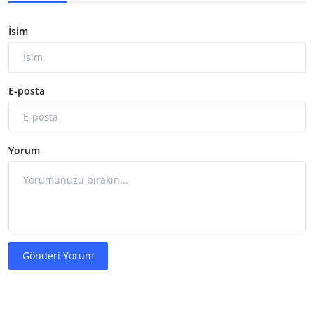
İsim
E-posta
Yorum
Gönderi Yorum