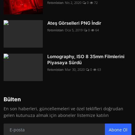
fotonistan
Nis 2, 2020
0
72
Ateş Görselleri PNG İndir
fotonistan
Oca 5, 2019
0
64
Lomography, ISO 8 35mm Filmlerini
Piyasaya Sürdü
fotonistan
Mar 30, 2020
0
63
Bülten
En son haberleri, güncellemeleri ve özel teklifleri doğrudan
gelen kutunuza almak için aboneler listemize katılın
Abone Ol