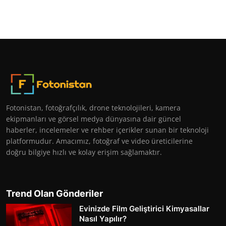
Fotonistan, fotoğrafçılık, drone teknolojileri, kamera
ekipmanları ve görsel medya dünyasına dair güncel
haberler, incelemeler ve rehber içerikler sunan bir teknoloji
platformudur. Amacımız, fotoğraf ve video üreticilerine
doğru bilgiye hızlı ve kolay erişim sağlamaktır.
Trend Olan Gönderiler
Evinizde Film Geliştirici Kimyasallar
Nasıl Yapılır?