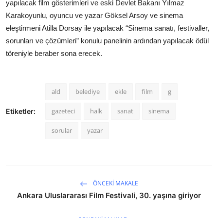
yapılacak film gösterimleri ve eski Devlet Bakanı Yılmaz
Karakoyunlu, oyuncu ve yazar Göksel Arsoy ve sinema
eleştirmeni Atilla Dorsay ile yapılacak “Sinema sanatı, festivaller,
sorunları ve çözümleri” konulu panelinin ardından yapılacak ödül
töreniyle beraber sona erecek.
ald
belediye
ekle
film
g
gazeteci
halk
sanat
sinema
Etiketler:
sorular
yazar
ÖNCEKI MAKALE
Ankara Uluslararası Film Festivali, 30. yaşına giriyor