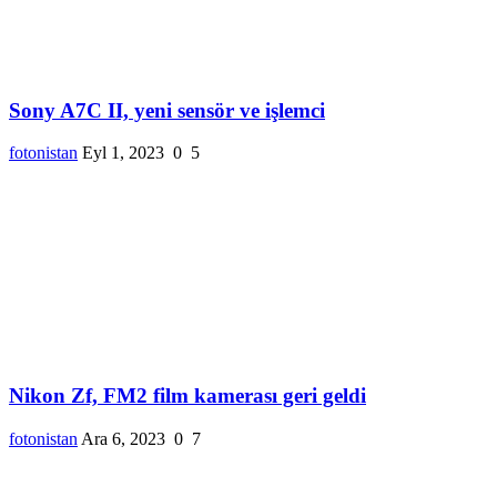
Sony A7C II, yeni sensör ve işlemci
fotonistan
Eyl 1, 2023
0
5
Nikon Zf, FM2 film kamerası geri geldi
fotonistan
Ara 6, 2023
0
7