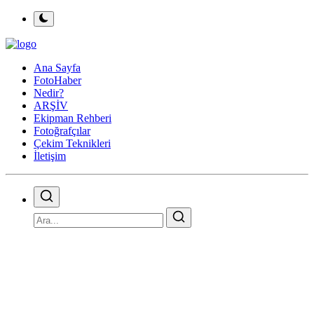
Ana Sayfa
FotoHaber
Nedir?
ARŞİV
Ekipman Rehberi
Fotoğrafçılar
Çekim Teknikleri
İletişim