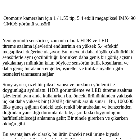
Otomotiv kameraları için 1 / 1.55 tip, 5.4 etkili megapiksel IMX490
CMOS görüntü sensörü
Yeni görüntü sensörü eş zamanlı olarak HDR ve LED
titreme azaltma işlevlerini endüstrinin en yüksek 5.4-efektif
megapiksel değerine ulaşıyor. Bu, mevcut daha düşük çözünürlüklü
sensörlerle aynı çözünürlüğü korurken daha geniş bir görüş açısını
yakalamayı mümkün kılar, böylece sensörün trafik koşullarını ve
daha geniş bir alanda engeller, işaretler ve trafik sinyalleri gibi
nesneleri tanımasını sağlar.
Sony ayrıca, özel bir piksel yapısı ve pozlama yöntemi ile
doygunluğu aydınlattı. HDR görüntüleme ve LED titreme azaltma
işlevlerini aynı anda kullanırken bu, önceki ürününkinden yaklaşık
üç kat daha yüksek bir (120dB) dinamik aralık sunar . Bu, 100.000
lüks güneş ışığının öndeki açık renkli bir arabadan ve benzerinden
doğrudan yansıdığı durumlarda bile, aşırı fazla doygunluğun
hafifletilebileceği anlamına gelir; Bir tünele girerken ve çıkarken
olduğu gibi.
Bu avantajlara ek olarak, bu ürün önceki nesil ürüne kıyasla