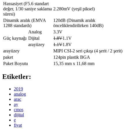
Hassasiyet (F5.6 standart
değer, 1/30 saniye saklama
2.280mV (yeşil piksel)
süresi)
Dinamik aralık (EMVA
120dB (Dinamik aralık
1288 standardı)
önceliklendirilirken 140dB)
Analog
3.3V
Güç kaynağı
Dijital
1.8V
1.1V
arayüzey
1.1V
1.8V
arayüzey
MIPI CSI-2 seri çıkışı (4 şerit / 2 şerit)
paket
124pin plastik BGA
Paket Boyutu
15,35 mm x 11,68 mm
Etiketler:
2019
analog
arac
ay
cmos
dijital
e
fiyat