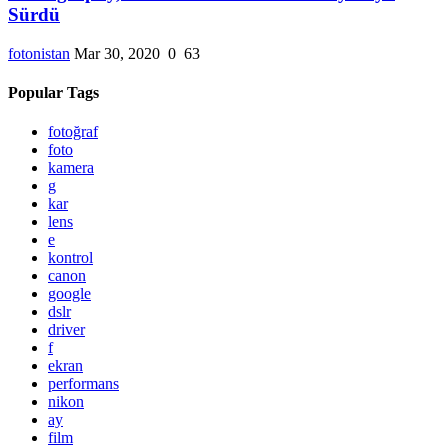
Sürdü
fotonistan
Mar 30, 2020
0
63
Popular Tags
fotoğraf
foto
kamera
g
kar
lens
e
kontrol
canon
google
dslr
driver
f
ekran
performans
nikon
ay
film