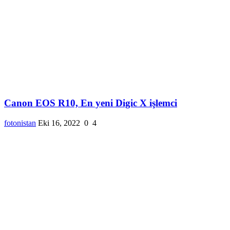
Canon EOS R10, En yeni Digic X işlemci
fotonistan
Eki 16, 2022
0
4