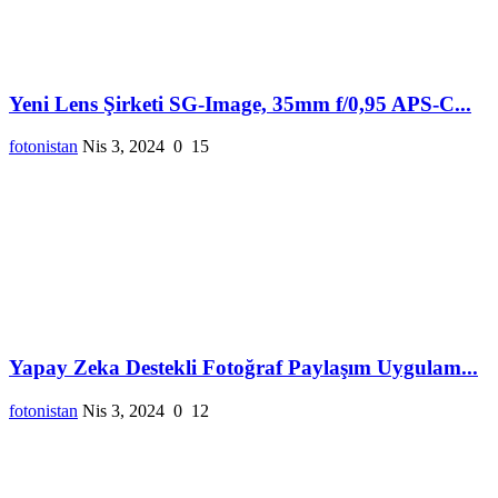
Yeni Lens Şirketi SG-Image, 35mm f/0,95 APS-C...
fotonistan
Nis 3, 2024
0
15
Yapay Zeka Destekli Fotoğraf Paylaşım Uygulam...
fotonistan
Nis 3, 2024
0
12