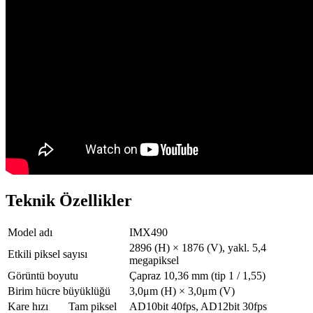
Teknik Özellikler
Model adı
IMX490
2896 (H) × 1876 (V), yakl. 5,4
Etkili piksel sayısı
megapiksel
Görüntü boyutu
Çapraz 10,36 mm (tip 1 / 1,55)
Birim hücre büyüklüğü
3,0μm (H) × 3,0μm (V)
Kare hızı
Tam piksel
AD10bit 40fps, AD12bit 30fps