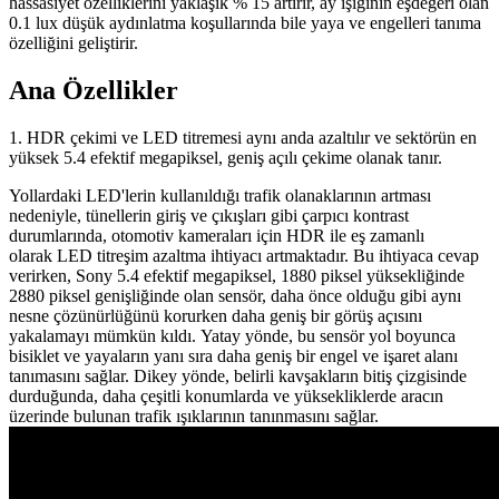
hassasiyet özelliklerini yaklaşık % 15 artırır, ay ışığının eşdeğeri olan
0.1 lux düşük aydınlatma koşullarında bile yaya ve engelleri tanıma
özelliğini geliştirir.
Ana Özellikler
1. HDR çekimi ve LED titremesi aynı anda azaltılır ve sektörün en
yüksek 5.4 efektif megapiksel, geniş açılı çekime olanak tanır.
Yollardaki LED'lerin kullanıldığı trafik olanaklarının artması
nedeniyle, tünellerin giriş ve çıkışları gibi çarpıcı kontrast
durumlarında, otomotiv kameraları için HDR ile eş zamanlı
olarak LED titreşim azaltma ihtiyacı artmaktadır. Bu ihtiyaca cevap
verirken, Sony 5.4 efektif megapiksel, 1880 piksel yüksekliğinde
2880 piksel genişliğinde olan sensör, daha önce olduğu gibi aynı
nesne çözünürlüğünü korurken daha geniş bir görüş açısını
yakalamayı mümkün kıldı. Yatay yönde, bu sensör yol boyunca
bisiklet ve yayaların yanı sıra daha geniş bir engel ve işaret alanı
tanımasını sağlar. Dikey yönde, belirli kavşakların bitiş çizgisinde
durduğunda, daha çeşitli konumlarda ve yüksekliklerde aracın
üzerinde bulunan trafik ışıklarının tanınmasını sağlar.