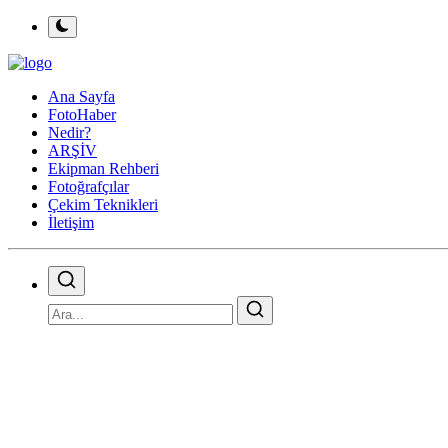
Ana Sayfa
FotoHaber
Nedir?
ARŞİV
Ekipman Rehberi
Fotoğrafçılar
Çekim Teknikleri
İletişim