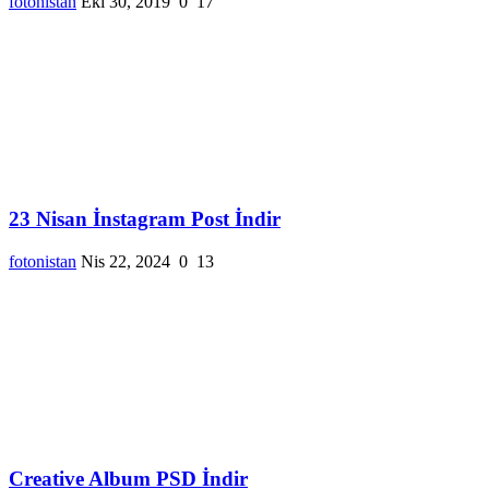
fotonistan
Eki 30, 2019
0
17
23 Nisan İnstagram Post İndir
fotonistan
Nis 22, 2024
0
13
Creative Album PSD İndir