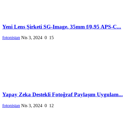
Yeni Lens Şirketi SG-Image, 35mm f/0,95 APS-C...
fotonistan
Nis 3, 2024
0
15
Yapay Zeka Destekli Fotoğraf Paylaşım Uygulam...
fotonistan
Nis 3, 2024
0
12