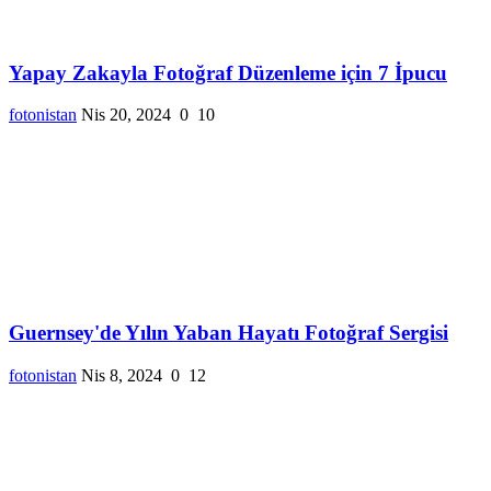
Yapay Zakayla Fotoğraf Düzenleme için 7 İpucu
fotonistan
Nis 20, 2024
0
10
Guernsey'de Yılın Yaban Hayatı Fotoğraf Sergisi
fotonistan
Nis 8, 2024
0
12