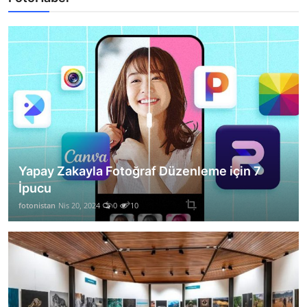
Yapay Zakayla Fotoğraf Düzenleme için 7
İpucu
fotonistan
Nis 20, 2024
0
10