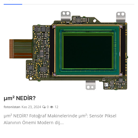
µm² NEDİR?
fotonistan
Kas 23, 2024
0
12
µm² NEDİR? Fotoğraf Makinelerinde µm²: Sensör Piksel
Alanının Önemi Modern dij...