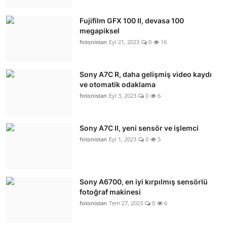
Fujifilm GFX 100 II, devasa 100
megapiksel
fotonistan
Eyl 21, 2023
0
16
Sony A7C R, daha gelişmiş video kaydı
ve otomatik odaklama
fotonistan
Eyl 3, 2023
0
6
Sony A7C II, yeni sensör ve işlemci
fotonistan
Eyl 1, 2023
0
5
Sony A6700, en iyi kırpılmış sensörlü
fotoğraf makinesi
fotonistan
Tem 27, 2023
0
6