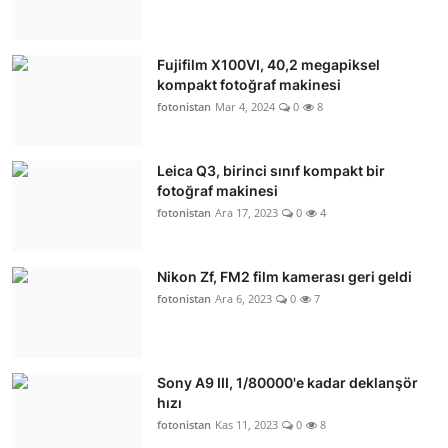
Fujifilm X100VI, 40,2 megapiksel
kompakt fotoğraf makinesi
fotonistan
Mar 4, 2024
0
8
Leica Q3, birinci sınıf kompakt bir
fotoğraf makinesi
fotonistan
Ara 17, 2023
0
4
Nikon Zf, FM2 film kamerası geri geldi
fotonistan
Ara 6, 2023
0
7
Sony A9 III, 1/80000'e kadar deklanşör
hızı
fotonistan
Kas 11, 2023
0
8