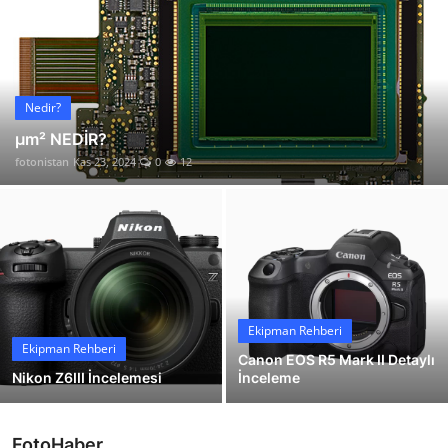
İletişim
Nedir?
µm² NEDİR?
fotonistan
Kas 23, 2024
0
12
Ekipman Rehberi
Ekipman Rehberi
Canon EOS R5 Mark II Detaylı
Nikon Z6III İncelemesi
İnceleme
FotoHaber