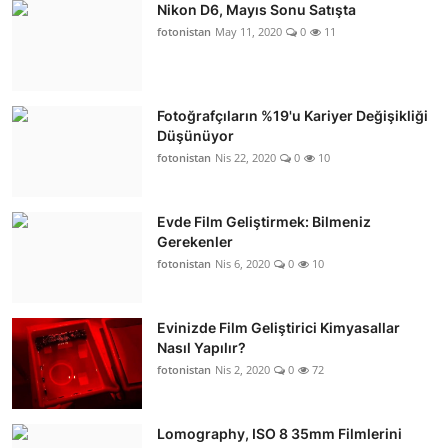
Nikon D6, Mayıs Sonu Satışta
fotonistan
May 11, 2020
0
11
Fotoğrafçıların %19'u Kariyer Değişikliği
Düşünüyor
fotonistan
Nis 22, 2020
0
10
Evde Film Geliştirmek: Bilmeniz
Gerekenler
fotonistan
Nis 6, 2020
0
10
Evinizde Film Geliştirici Kimyasallar
Nasıl Yapılır?
fotonistan
Nis 2, 2020
0
72
Lomography, ISO 8 35mm Filmlerini