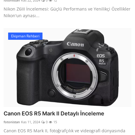
fotonistan
Kas 22, 2024
0
12
Nikon Z6III İncelemesi: Güçlü Performans ve Yenilikçi Özellikler
Nikon'un aynası...
Ekipman Rehberi
Canon EOS R5 Mark II Detaylı İnceleme
fotonistan
Kas 11, 2024
0
15
Canon EOS R5 Mark II, fotoğrafçılık ve videografi dünyasında