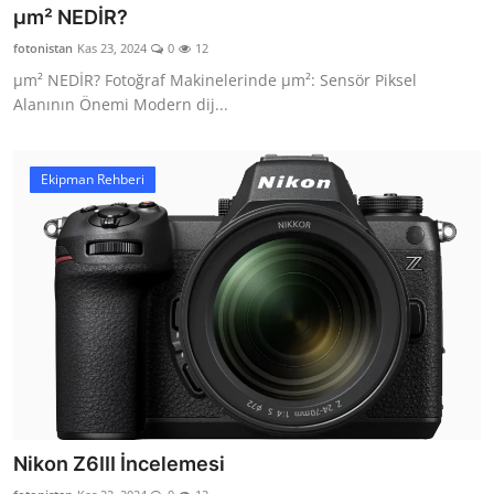
µm² NEDİR?
fotonistan
Kas 23, 2024
0
12
µm² NEDİR? Fotoğraf Makinelerinde µm²: Sensör Piksel
Alanının Önemi Modern dij...
Ekipman Rehberi
Nikon Z6III İncelemesi