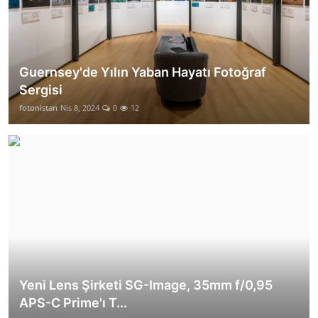
Guernsey'de Yılın Yaban Hayatı Fotoğraf
Sergisi
fotonistan
Nis 8, 2024
0
12
Yeni Lens Şirketi SG-Image, 35mm f/0,95
APS-C Prime'ı T...