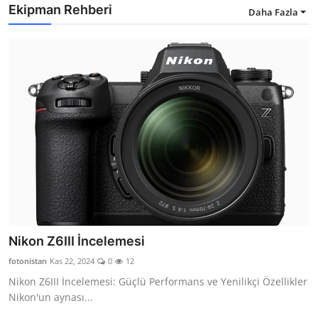
Ekipman Rehberi
Daha Fazla
Nikon Z6III İncelemesi
fotonistan
Kas 22, 2024
0
12
Nikon Z6III İncelemesi: Güçlü Performans ve Yenilikçi Özellikler
Nikon'un aynası...