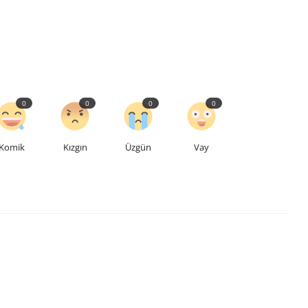
0
0
0
0
Komik
Kızgın
Üzgün
Vay