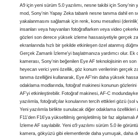
Α9 için yeni sürüm 5.0 yazılımı, nesne takibi için Sony'nin y
mod, Sony'nin Yapay Zeka tabanlı nesne tanıma dahil en son
yakalanmasını sağlamak için renk, konu mesafesi (derinlik) 
insanları veya hayvanları fotoğraflarken veya video çekerk
gözleri son derece yüksek izleme hassasiyetiyle gerçek zam
ekranlarında hızlı bir şekilde etkinleşen özel atanmış dü
Gerçek Zamanlı İzleme'yi başlatmanıza yardımcı olur.
Ek o
kamerası, Sony'nin beğenilen Eye AF teknolojisinin en son
heyecan verici yeni özellik, göz konum verilerinin gerçek z
tanıma özelliğini kullanarak, Eye AF'nin daha yüksek hass
odaklama modlarında, fotoğraf makinesi konunun gözlerini 
AF'yi etkinleştirebilir. Fotoğraf makinesi, AF-C modundayke
yazılımla, fotoğrafçılar konularının tercih ettikleri gözü (sol
Yeni yazılımla birlikte sunulacak diğer odaklama özellikle
F11'den F16'ya yükseltilmiş genişletilmiş bir faz algılamalı
İzleme AF sayılabilir.
Yeni α9 yazılımı sürüm 5.0 ile görüntü 
kamera, gökyüzü gibi elementlerde daha yumuşak, daha doğal 