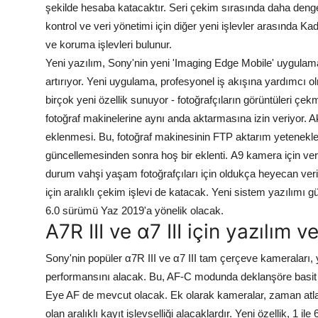
şekilde hesaba katacaktır. Seri çekim sırasında daha dengeli
kontrol ve veri yönetimi için diğer yeni işlevler arasında 
ve koruma işlevleri bulunur.
Yeni yazılım, Sony'nin yeni 'Imaging Edge Mobile' uygulam
artırıyor. Yeni uygulama, profesyonel iş akışına yardımcı o
birçok yeni özellik sunuyor - fotoğrafçıların görüntüleri 
fotoğraf makinelerine aynı anda aktarmasına izin veriyor. A
eklenmesi.
Bu, fotoğraf makinesinin FTP aktarım yetenekler
güncellemesinden sonra hoş bir eklenti.
Α9 kamera için ver
durum vahşi yaşam fotoğrafçıları için oldukça heyecan veri
için aralıklı çekim işlevi de katacak.
Yeni sistem yazılımı g
6.0 sürümü Yaz 2019'a yönelik olacak.
Α7R III ve α7 III için yazılım ve
Sony'nin popüler α7R III ve α7 III tam çerçeve kameraları
performansını alacak. Bu, AF-C modunda deklanşöre basit 
Eye AF de mevcut olacak.
Ek olarak kameralar, zaman atlam
olan aralıklı kayıt işlevselliği alacaklardır. Yeni özellik, 1 