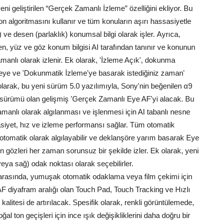
eni geliştirilen “Gerçek Zamanlı İzleme” özelliğini ekliyor. Bu
 algoritmasını kullanır ve tüm konuların aşırı hassasiyetle
ve desen (parlaklık) konumsal bilgi olarak işler. Ayrıca,
en, yüz ve göz konum bilgisi AI tarafından tanınır ve konunun
anlı olarak izlenir. Ek olarak, 'İzleme Açık', dokunma
ğmeye ve 'Dokunmatik İzleme'ye basarak istediğiniz zaman'
larak, bu yeni sürüm 5.0 yazılımıyla, Sony'nin beğenilen α9
 sürümü olan gelişmiş 'Gerçek Zamanlı Eye AF'yi alacak. Bu
amanlı olarak algılanması ve işlenmesi için AI tabanlı nesne
asiyet, hız ve izleme performansı sağlar. Tüm otomatik
otomatik olarak algılayabilir ve deklanşöre yarım basarak Eye
n gözleri her zaman sorunsuz bir şekilde izler. Ek olarak, yeni
 veya sağ) odak noktası olarak seçebilirler.
ri arasında, yumuşak otomatik odaklama veya film çekimi için
 AF diyafram aralığı olan Touch Pad, Touch Tracking ve Hızlı
kalitesi de artırılacak. Spesifik olarak, renkli görüntülemede,
ton geçişleri için ince ışık değişikliklerini daha doğru bir