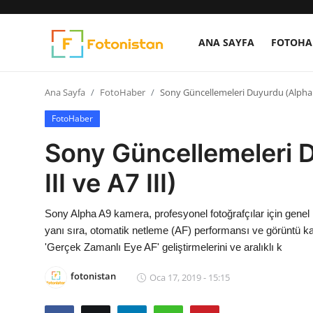
ANA SAYFA
FOTOHA
Ana Sayfa
Ana Sayfa
FotoHaber
Sony Güncellemeleri Duyurdu (Alpha A9
FotoHaber
FotoHaber
Sony Güncellemeleri 
Nedir?
III ve A7 III)
ARŞİV
Sony Alpha A9 kamera, profesyonel fotoğrafçılar için genel iş
Ekipman Rehberi
yanı sıra, otomatik netleme (AF) performansı ve görüntü kal
'Gerçek Zamanlı Eye AF' geliştirmelerini ve aralıklı k
Fotoğrafçılar
fotonistan
Oca 17, 2019 - 15:15
Çekim Teknikleri