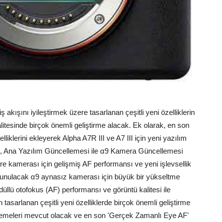
 akışını iyileştirmek üzere tasarlanan çeşitli yeni özelliklerin
itesinde birçok önemli geliştirme alacak.
Ek olarak, en son
lliklerini ekleyerek Alpha A7R III ve A7 III için yeni yazılım
, Ana Yazılım Güncellemesi ile α9 Kamera Güncellemesi
re kamerası için gelişmiş AF performansı ve yeni işlevsellik
sunulacak α9 aynasız kamerası için büyük bir yükseltme
llü otofokus (AF) performansı ve görüntü kalitesi ile
in tasarlanan çeşitli yeni özelliklerde birçok önemli geliştirme
cellemeleri mevcut olacak ve en son 'Gerçek Zamanlı Eye AF'