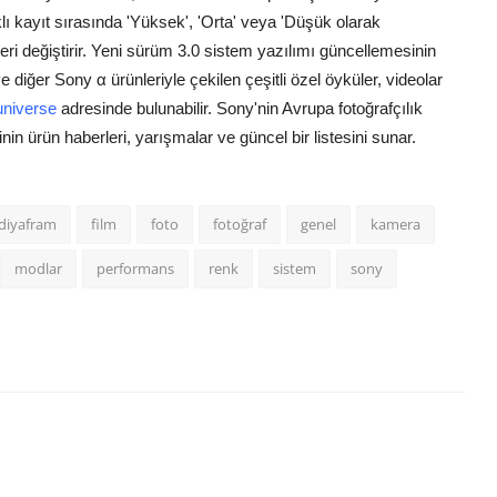
klı kayıt sırasında 'Yüksek', 'Orta' veya 'Düşük olarak
i değiştirir.
Yeni sürüm 3.0 sistem yazılımı güncellemesinin
 diğer Sony α ürünleriyle çekilen çeşitli özel öyküler, videolar
universe
adresinde bulunabilir. Sony'nin Avrupa fotoğrafçılık
in ürün haberleri, yarışmalar ve güncel bir listesini sunar.
diyafram
film
foto
fotoğraf
genel
kamera
modlar
performans
renk
sistem
sony