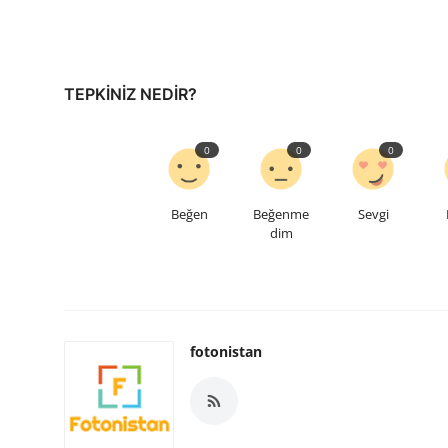
TEPKINIZ NEDIR?
0
0
0
Beğen
Beğenme
Sevgi
dim
fotonistan