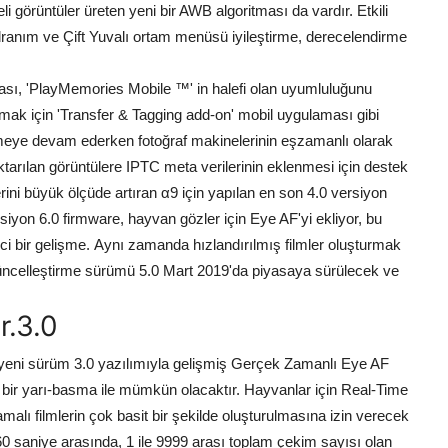
 görüntüler üreten yeni bir AWB algoritması da vardır. Etkili
Kadranım ve Çift Yuvalı ortam menüsü iyileştirme, derecelendirme
ası, 'PlayMemories Mobile ™' in halefi olan uyumluluğunu
lmak için 'Transfer & Tagging add-on' mobil uygulaması gibi
çekmeye devam ederken fotoğraf makinelerinin eşzamanlı olarak
ktarılan görüntülere IPTC meta verilerinin eklenmesi için destek
ini büyük ölçüde artıran α9 için yapılan en son 4.0 versiyon
siyon 6.0 firmware, hayvan gözler için Eye AF'yi ekliyor, bu
ci bir gelişme. Aynı zamanda hızlandırılmış filmler oluşturmak
üncelleştirme sürümü 5.0 Mart 2019'da piyasaya sürülecek ve
r.3.0
, yeni sürüm 3.0 yazılımıyla gelişmiş Gerçek Zamanlı Eye AF
bir yarı-basma ile mümkün olacaktır. Hayvanlar için Real-Time
alı filmlerin çok basit bir şekilde oluşturulmasına izin verecek
ile 60 saniye arasında, 1 ile 9999 arası toplam çekim sayısı olan