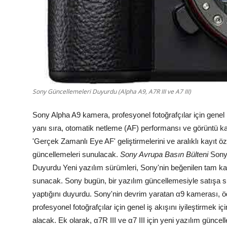
Sony Güncellemeleri Duyurdu (Alpha A9, A7R III ve A7 III)
Sony Alpha A9 kamera, profesyonel fotoğrafçılar için genel iş
yanı sıra, otomatik netleme (AF) performansı ve görüntü kal
'Gerçek Zamanlı Eye AF' geliştirmelerini ve aralıklı kayıt öze
güncellemeleri sunulacak.
Sony Avrupa Basın Bülteni
Sony
Duyurdu
Yeni yazılım sürümleri, Sony'nin beğenilen tam ka
sunacak.
Sony bugün, bir yazılım güncellemesiyle satışa 
yaptığını duyurdu.
Sony'nin devrim yaratan α9 kamerası, ödü
profesyonel fotoğrafçılar için genel iş akışını iyileştirmek iç
alacak. Ek olarak, α7R III ve α7 III için yeni yazılım gün