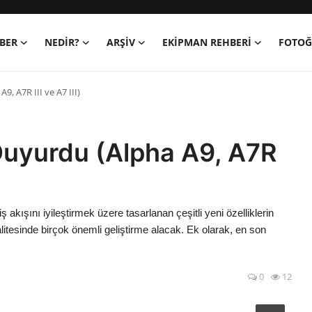
BER
NEDIR?
ARŞİV
EKIPMAN REHBERI
FOTOĞ
, A7R III ve A7 III)
Duyurdu (Alpha A9, A7R
 akışını iyileştirmek üzere tasarlanan çeşitli yeni özelliklerin
itesinde birçok önemli geliştirme alacak. Ek olarak, en son
0
12