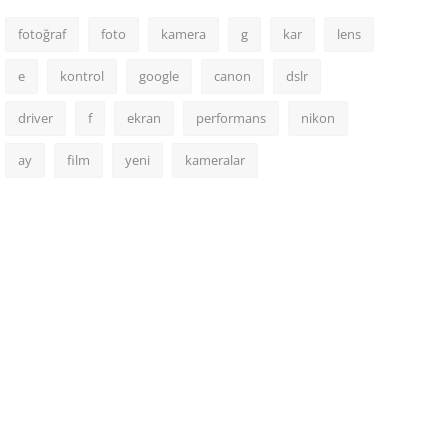
fotoğraf
foto
kamera
g
kar
lens
e
kontrol
google
canon
dslr
driver
f
ekran
performans
nikon
ay
film
yeni
kameralar