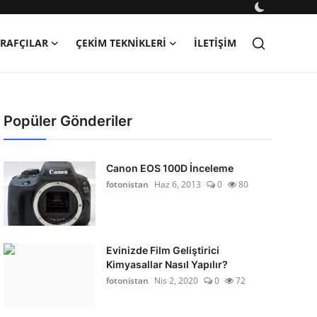
RAFÇILAR
ÇEKIM TEKNIKLERI
İLETIŞIM
Popüler Gönderiler
Canon EOS 100D İnceleme
fotonistan
Haz 6, 2013
0
80
Evinizde Film Geliştirici
Kimyasallar Nasıl Yapılır?
fotonistan
Nis 2, 2020
0
72