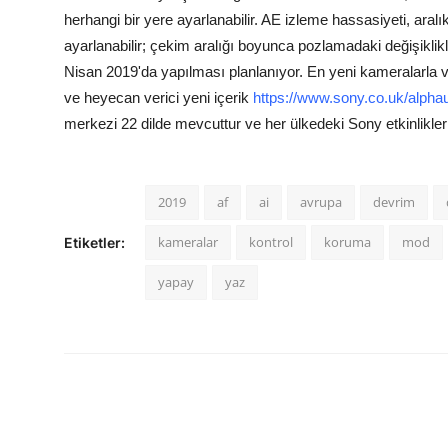
herhangi bir yere ayarlanabilir. AE izleme hassasiyeti, aralı
ayarlanabilir; çekim aralığı boyunca pozlamadaki değişiklikler
Nisan 2019'da yapılması planlanıyor.
En yeni kameralarla ve
ve heyecan verici yeni içerik
https://www.sony.co.uk/alpha
merkezi 22 dilde mevcuttur ve her ülkedeki Sony etkinliklerin
2019
af
ai
avrupa
devrim
kameralar
kontrol
koruma
mod
Etiketler:
yapay
yaz