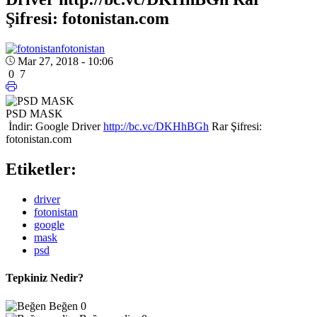
Şifresi: fotonistan.com
fotonistan
Mar 27, 2018 - 10:06
0
7
PSD MASK
İndir: Google Driver
http://bc.vc/DKHhBGh
Rar Şifresi:
fotonistan.com
Etiketler:
driver
fotonistan
google
mask
psd
Tepkiniz Nedir?
Beğen
0