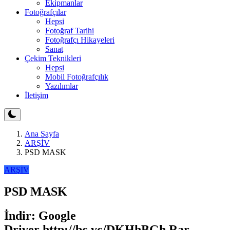
Ekipmanlar
Fotoğrafçılar
Hepsi
Fotoğraf Tarihi
Fotoğrafçı Hikayeleri
Sanat
Çekim Teknikleri
Hepsi
Mobil Fotoğrafçılık
Yazılımlar
İletişim
Ana Sayfa
ARŞİV
PSD MASK
ARŞİV
PSD MASK
İndir: Google
Driver http://bc.vc/DKHhBGh Rar