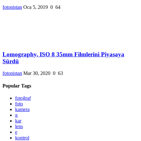
fotonistan
Oca 5, 2019
0
64
Lomography, ISO 8 35mm Filmlerini Piyasaya
Sürdü
fotonistan
Mar 30, 2020
0
63
Popular Tags
fotoğraf
foto
kamera
g
kar
lens
e
kontrol