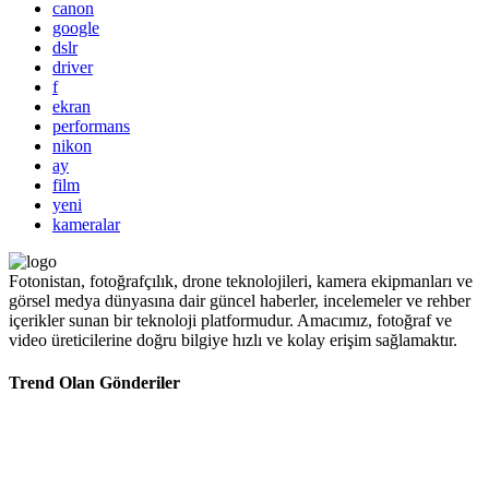
canon
google
dslr
driver
f
ekran
performans
nikon
ay
film
yeni
kameralar
Fotonistan, fotoğrafçılık, drone teknolojileri, kamera ekipmanları ve
görsel medya dünyasına dair güncel haberler, incelemeler ve rehber
içerikler sunan bir teknoloji platformudur. Amacımız, fotoğraf ve
video üreticilerine doğru bilgiye hızlı ve kolay erişim sağlamaktır.
Trend Olan Gönderiler