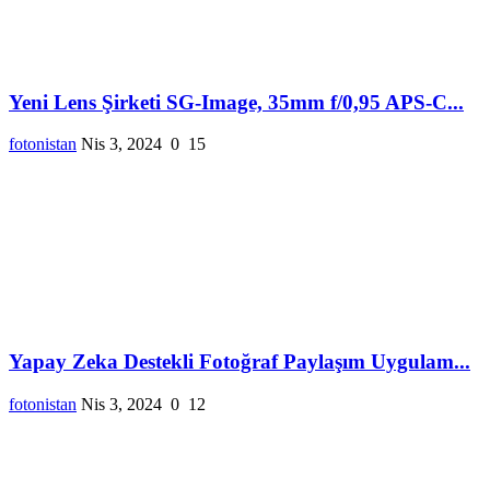
Yeni Lens Şirketi SG-Image, 35mm f/0,95 APS-C...
fotonistan
Nis 3, 2024
0
15
Yapay Zeka Destekli Fotoğraf Paylaşım Uygulam...
fotonistan
Nis 3, 2024
0
12