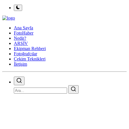
Ana Sayfa
FotoHaber
Nedir?
ARŞİV
Ekipman Rehberi
Fotoğrafçılar
Çekim Teknikleri
İletişim