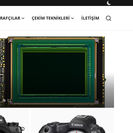
RAFÇILAR
ÇEKIM TEKNIKLERI
İLETIŞIM
çin
0
12