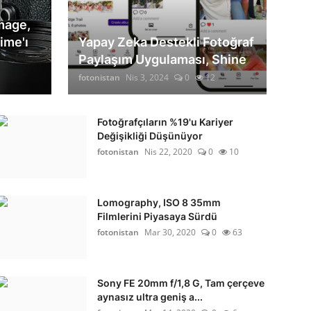
mage,
ime'ı
Yapay Zeka Destekli Fotoğraf
Paylaşım Uygulaması, Shine
fotonistan
Nis 3, 2024
0
12
Fotoğrafçıların %19'u Kariyer
Değişikliği Düşünüyor
fotonistan
Nis 22, 2020
0
10
Lomography, ISO 8 35mm
Filmlerini Piyasaya Sürdü
fotonistan
Mar 30, 2020
0
63
Sony FE 20mm f/1,8 G, Tam çerçeve
aynasız ultra geniş a...