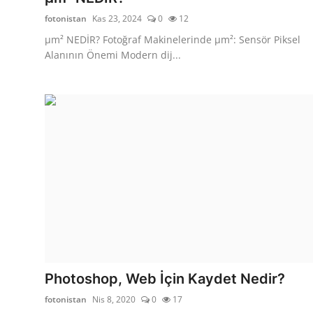
fotonistan
Kas 23, 2024
0
12
µm² NEDİR? Fotoğraf Makinelerinde µm²: Sensör Piksel
Alanının Önemi Modern dij...
Photoshop, Web İçin Kaydet Nedir?
fotonistan
Nis 8, 2020
0
17