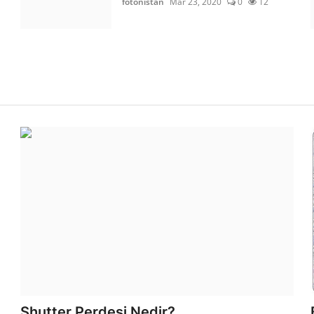
fotonistan
Mar 23, 2020
0
12
Shutter Perdesi Nedir?