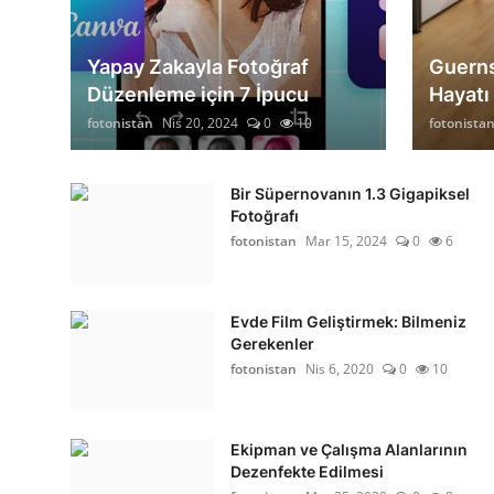
Yapay Zakayla Fotoğraf
Guerns
Düzenleme için 7 İpucu
Hayatı
fotonistan
Nis 20, 2024
0
10
fotonista
Bir Süpernovanın 1.3 Gigapiksel
Fotoğrafı
fotonistan
Mar 15, 2024
0
6
Evde Film Geliştirmek: Bilmeniz
Gerekenler
fotonistan
Nis 6, 2020
0
10
Ekipman ve Çalışma Alanlarının
Dezenfekte Edilmesi