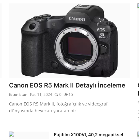
Canon EOS R5 Mark II Detaylı İnceleme
fotonistan
Kas 11, 2024
0
15
Canon EOS R5 Mark II, fotoğrafçılık ve videografi
dünyasında heyecan yaratan bir...
Fujifilm X100VI, 40,2 megapiksel