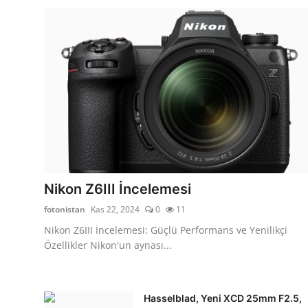
Nikon Z6III İncelemesi
fotonistan
Kas 22, 2024
0
11
Nikon Z6III İncelemesi: Güçlü Performans ve Yenilikçi
Özellikler Nikon'un aynası...
Hasselblad, Yeni XCD 25mm F2.5,