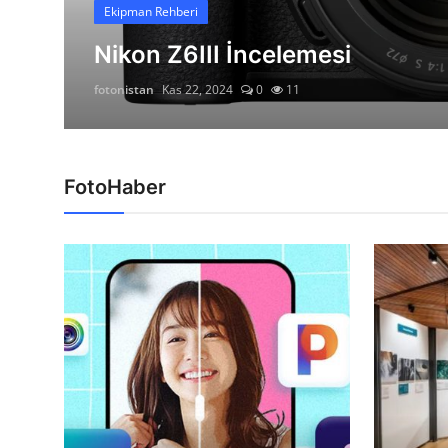
Ekipman Rehberi
İletişim
Nikon Z6III İncelemesi
fotonistan
Kas 22, 2024
0
11
FotoHaber