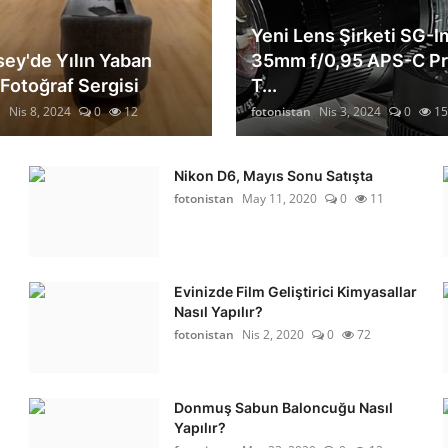
Yeni Lens Şirketi SG-I
ey'de Yılın Yaban
35mm f/0,95 APS-C Pr
 Fotoğraf Sergisi
T...
n
Nis 8, 2024
0
12
fotonistan
Nis 3, 2024
0
15
Nikon D6, Mayıs Sonu Satışta
fotonistan
May 11, 2020
0
11
Evinizde Film Geliştirici Kimyasallar
Nasıl Yapılır?
fotonistan
Nis 2, 2020
0
72
Donmuş Sabun Baloncuğu Nasıl
Yapılır?