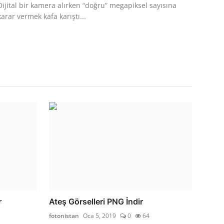
Dijital bir kamera alırken “doğru” megapiksel sayısına
karar vermek kafa karıştı...
r
Ateş Görselleri PNG İndir
fotonistan
Oca 5, 2019
0
64