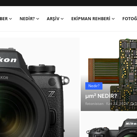
BER
NEDIR?
ARŞİV
EKIPMAN REHBERI
FOTOĞ
tonistan | Fotoğrafçılar İ
Nedir?
µm² NEDİR?
fotonistan
Kas 23, 2024