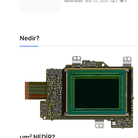
fotonistan
Mar 25, 2020
0
8
Nedir?
µm² NEDİR?