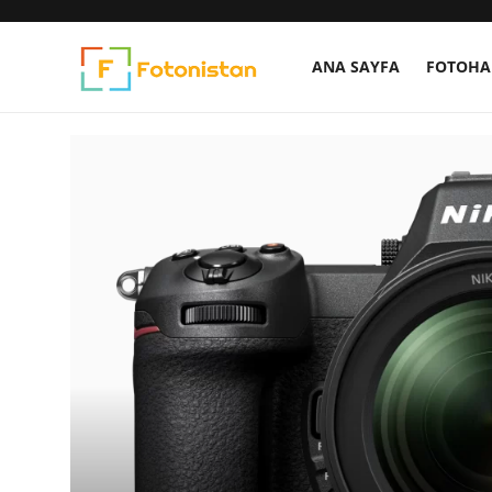
ANA SAYFA
FOTOHA
Fo
Ana Sayfa
FotoHaber
Nedir?
ARŞİV
Ekipman Rehberi
Fotoğrafçılar
Çekim Teknikleri