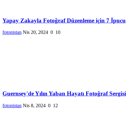
Yapay Zakayla Fotoğraf Düzenleme için 7 İpucu
fotonistan
Nis 20, 2024
0
10
Guernsey'de Yılın Yaban Hayatı Fotoğraf Sergisi
fotonistan
Nis 8, 2024
0
12