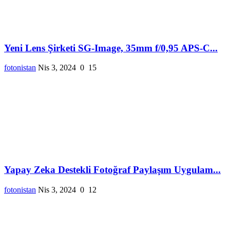
Yeni Lens Şirketi SG-Image, 35mm f/0,95 APS-C...
fotonistan
Nis 3, 2024
0
15
Yapay Zeka Destekli Fotoğraf Paylaşım Uygulam...
fotonistan
Nis 3, 2024
0
12