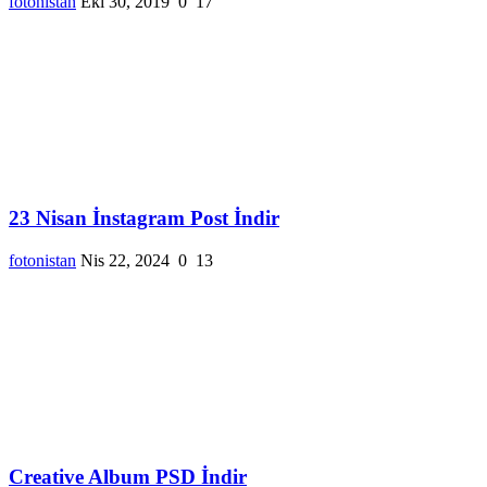
fotonistan
Eki 30, 2019
0
17
23 Nisan İnstagram Post İndir
fotonistan
Nis 22, 2024
0
13
Creative Album PSD İndir