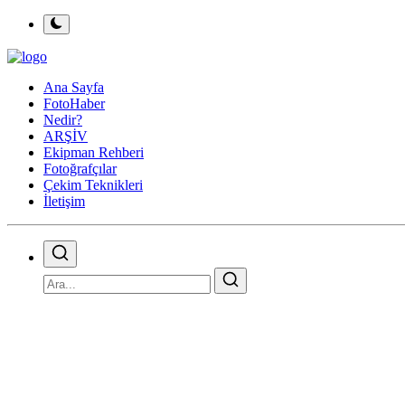
Ana Sayfa
FotoHaber
Nedir?
ARŞİV
Ekipman Rehberi
Fotoğrafçılar
Çekim Teknikleri
İletişim