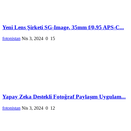
Yeni Lens Şirketi SG-Image, 35mm f/0,95 APS-C...
fotonistan
Nis 3, 2024
0
15
Yapay Zeka Destekli Fotoğraf Paylaşım Uygulam...
fotonistan
Nis 3, 2024
0
12