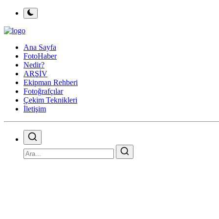
Ana Sayfa
FotoHaber
Nedir?
ARŞİV
Ekipman Rehberi
Fotoğrafçılar
Çekim Teknikleri
İletişim