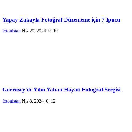
Yapay Zakayla Fotoğraf Düzenleme için 7 İpucu
fotonistan
Nis 20, 2024
0
10
Guernsey'de Yılın Yaban Hayatı Fotoğraf Sergisi
fotonistan
Nis 8, 2024
0
12