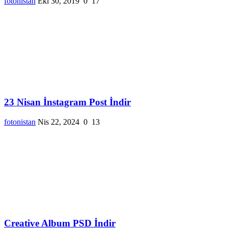
fotonistan
Eki 30, 2019
0
17
23 Nisan İnstagram Post İndir
fotonistan
Nis 22, 2024
0
13
Creative Album PSD İndir