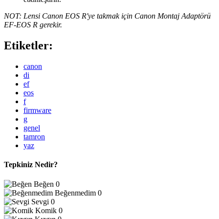
NOT: Lensi Canon EOS R'ye takmak için Canon Montaj Adaptörü
EF-EOS R gerekir.
Etiketler:
canon
di
ef
eos
f
firmware
g
genel
tamron
yaz
Tepkiniz Nedir?
Beğen
0
Beğenmedim
0
Sevgi
0
Komik
0