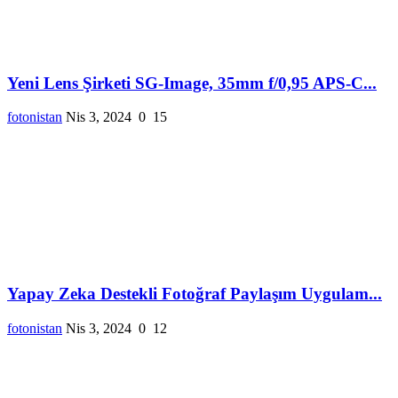
Yeni Lens Şirketi SG-Image, 35mm f/0,95 APS-C...
fotonistan
Nis 3, 2024
0
15
Yapay Zeka Destekli Fotoğraf Paylaşım Uygulam...
fotonistan
Nis 3, 2024
0
12