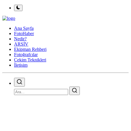
Ana Sayfa
FotoHaber
Nedir?
ARŞİV
Ekipman Rehberi
Fotoğrafçılar
Çekim Teknikleri
İletişim