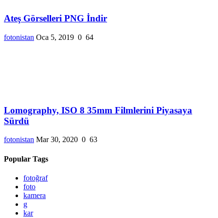
Ateş Görselleri PNG İndir
fotonistan
Oca 5, 2019
0
64
Lomography, ISO 8 35mm Filmlerini Piyasaya
Sürdü
fotonistan
Mar 30, 2020
0
63
Popular Tags
fotoğraf
foto
kamera
g
kar