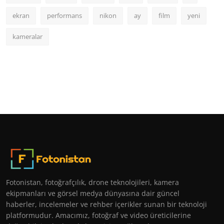
ekran
performans
nikon
ay
film
yeni
kameralar
Fotonistan, fotoğrafçılık, drone teknolojileri, kamera
ekipmanları ve görsel medya dünyasına dair güncel
haberler, incelemeler ve rehber içerikler sunan bir teknoloji
platformudur. Amacımız, fotoğraf ve video üreticilerine