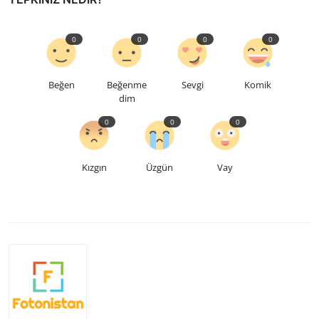
0
0
0
0
Beğen
Beğenme
Sevgi
Komik
dim
0
0
0
Kızgın
Üzgün
Vay