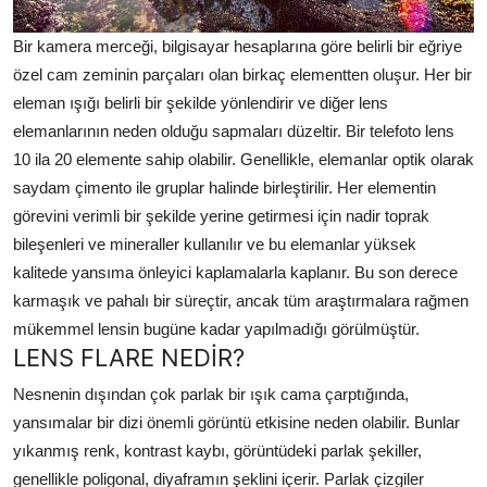
Bir kamera merceği, bilgisayar hesaplarına göre belirli bir eğriye
özel cam zeminin parçaları olan birkaç elementten oluşur.
Her bir
eleman ışığı belirli bir şekilde yönlendirir ve diğer lens
elemanlarının neden olduğu sapmaları düzeltir.
Bir telefoto lens
10 ila 20 elemente sahip olabilir.
Genellikle, elemanlar optik olarak
saydam çimento ile gruplar halinde birleştirilir. Her elementin
görevini verimli bir şekilde yerine getirmesi için nadir toprak
bileşenleri ve mineraller kullanılır ve bu elemanlar yüksek
kalitede yansıma önleyici kaplamalarla kaplanır. Bu son derece
karmaşık ve pahalı bir süreçtir, ancak tüm araştırmalara rağmen
mükemmel lensin bugüne kadar yapılmadığı görülmüştür.
LENS FLARE NEDİR?
Nesnenin dışından çok parlak bir ışık cama çarptığında,
yansımalar bir dizi önemli görüntü etkisine neden olabilir. Bunlar
yıkanmış renk, kontrast kaybı, görüntüdeki parlak şekiller,
genellikle poligonal, diyaframın şeklini içerir. Parlak çizgiler