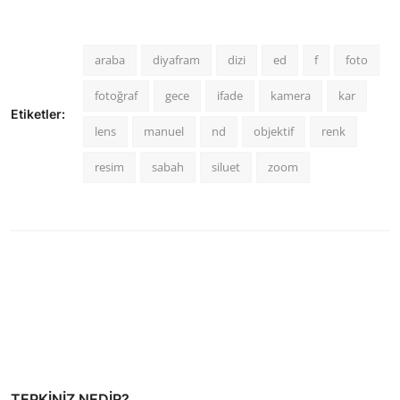
araba
diyafram
dizi
ed
f
foto
fotoğraf
gece
ifade
kamera
kar
Etiketler:
lens
manuel
nd
objektif
renk
resim
sabah
siluet
zoom
TEPKINIZ NEDIR?