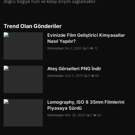
doğru bilgiye hızlı ve kolay erişim sağlamaktır.
Trend Olan Gönderiler
Evinizde Film Geliştirici Kimyasallar
Nasıl Yapılır?
fotonistan
Nis 2, 2020
0
72
Ateş Görselleri PNG İndir
fotonistan
Oca 5, 2019
0
64
Lomography, ISO 8 35mm Filmlerini
Piyasaya Sürdü
fotonistan
Mar 30, 2020
0
63