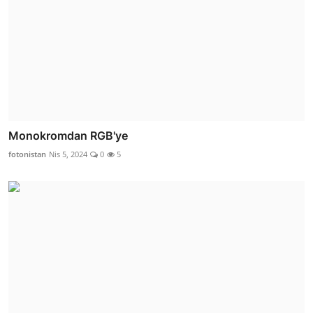
Monokromdan RGB'ye
fotonistan
Nis 5, 2024
0
5