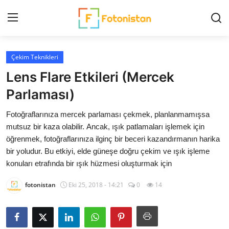
Çekim Teknikleri
Ana Sayfa
Lens Flare Etkileri (Mercek
FotoHaber
Parlaması)
Fotoğraflarınıza mercek parlaması çekmek, planlanmamışsa
Nedir?
mutsuz bir kaza olabilir. Ancak, ışık patlamaları işlemek için
öğrenmek, fotoğraflarınıza ilginç bir beceri kazandırmanın harika
ARŞİV
bir yoludur. Bu etkiyi, elde güneşe doğru çekim ve ışık işleme
konuları etrafında bir ışık hüzmesi oluşturmak için
Ekipman Rehberi
fotonistan
Eki 25, 2018 - 14:21
0
14
Fotoğrafçılar
Çekim Teknikleri