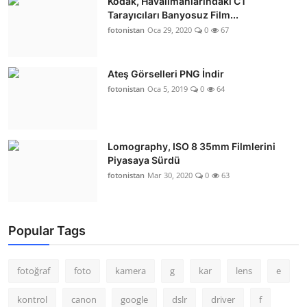
Kodak, Havalimanlarındaki CT
Tarayıcıları Banyosuz Film...
fotonistan
Oca 29, 2020
0
67
Ateş Görselleri PNG İndir
fotonistan
Oca 5, 2019
0
64
Lomography, ISO 8 35mm Filmlerini
Piyasaya Sürdü
fotonistan
Mar 30, 2020
0
63
Popular Tags
fotoğraf
foto
kamera
g
kar
lens
e
kontrol
canon
google
dslr
driver
f