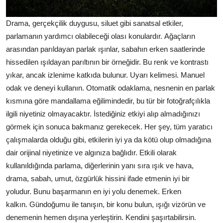
Drama, gerçekçilik duygusu, siluet gibi sanatsal etkiler,
parlamanın yardımcı olabileceği olası konulardır. Ağaçların
arasından parıldayan parlak ışınlar, sabahın erken saatlerinde
hissedilen ışıldayan parıltının bir örneğidir. Bu renk ve kontrastı
yıkar, ancak izlenime katkıda bulunur.
Uyarı kelimesi. Manuel
odak ve deneyi kullanın. Otomatik odaklama, nesnenin en parlak
kısmına göre mandallama eğilimindedir, bu tür bir fotoğrafçılıkla
ilgili niyetiniz olmayacaktır. İstediğiniz etkiyi alıp almadığınızı
görmek için sonuca bakmanız gerekecek.
Her şey, tüm yaratıcı
çalışmalarda olduğu gibi, etkilerin iyi ya da kötü olup olmadığına
dair orijinal niyetinize ve algınıza bağlıdır.
Etkili olarak
kullanıldığında parlama, diğerlerinin yanı sıra ışık ve hava,
drama, sabah, umut, özgürlük hissini ifade etmenin iyi bir
yoludur.
Bunu başarmanın en iyi yolu denemek.
Erken
kalkın.
Gündoğumu ile tanışın, bir konu bulun, ışığı vizörün ve
denemenin hemen dışına yerleştirin.
Kendini şaşırtabilirsin.