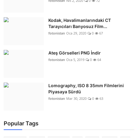
fotonistan
Nis 2, 2020
0
72
Kodak, Havalimanlarındaki CT
Tarayıcıları Banyosuz Film...
fotonistan
Oca 29, 2020
0
67
Ateş Görselleri PNG İndir
fotonistan
Oca 5, 2019
0
64
Lomography, ISO 8 35mm Filmlerini
Piyasaya Sürdü
fotonistan
Mar 30, 2020
0
63
Popular Tags