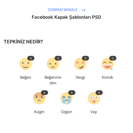
SONRAKI MAKALE
Facebook Kapak Şablonları PSD
TEPKINIZ NEDIR?
0
0
0
0
Beğen
Beğenme
Sevgi
Komik
dim
0
0
0
Kızgın
Üzgün
Vay