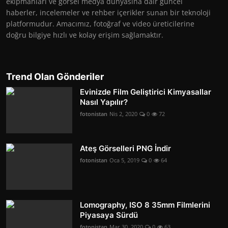
ekipmanları ve görsel medya dünyasına dair güncel
haberler, incelemeler ve rehber içerikler sunan bir teknoloji
platformudur. Amacımız, fotoğraf ve video üreticilerine
doğru bilgiye hızlı ve kolay erişim sağlamaktır.
Trend Olan Gönderiler
Evinizde Film Geliştirici Kimyasallar
Nasıl Yapılır?
fotonistan
Nis 2, 2020
0
72
Ateş Görselleri PNG İndir
fotonistan
Oca 5, 2019
0
64
Lomography, ISO 8 35mm Filmlerini
Piyasaya Sürdü
fotonistan
Mar 30, 2020
0
63