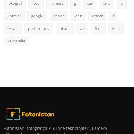
fotoğraf
foto
kamera
g
kar
lens
e
kontrol
google
canon
dslr
driver
f
ekran
performans
nikon
ay
film
yeni
kameralar
Fotonistan, fotoğrafçılık, drone teknolojileri, kamera