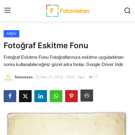
ARŞİV
Ana Sayfa
Fotoğraf Eskitme Fonu
FotoHaber
Fotoğraf Eskitme Fonu Fotoğraflarınıza eskitme uyguladıktan
sonra kullanabileceğiniz güzel arka fonlar. Google Driver İndir
Nedir?
fotonistan
Mar 31, 2018 - 14:05
0
17
ARŞİV
Ekipman Rehberi
Fotoğrafçılar
Çekim Teknikleri