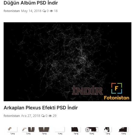
Düğün Albüm PSD İndir
fotonistan
May 14, 2018
0
18
Arkaplan Plexus Efekti PSD İndir
fotonistan
Ara 27, 2018
0
29