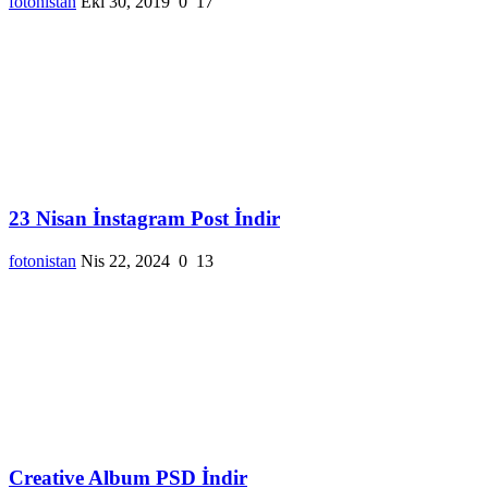
fotonistan
Eki 30, 2019
0
17
23 Nisan İnstagram Post İndir
fotonistan
Nis 22, 2024
0
13
Creative Album PSD İndir