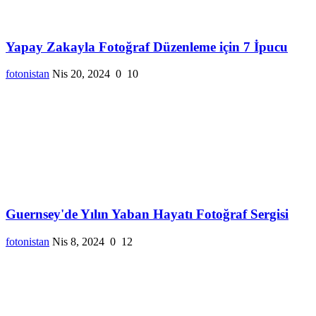
Yapay Zakayla Fotoğraf Düzenleme için 7 İpucu
fotonistan
Nis 20, 2024
0
10
Guernsey'de Yılın Yaban Hayatı Fotoğraf Sergisi
fotonistan
Nis 8, 2024
0
12