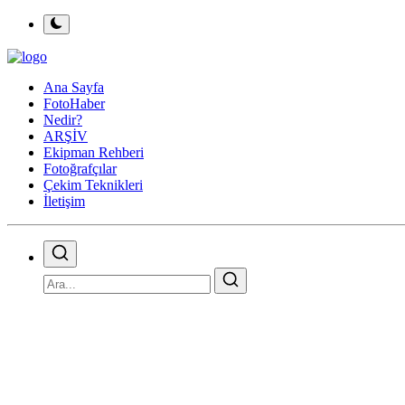
Ana Sayfa
FotoHaber
Nedir?
ARŞİV
Ekipman Rehberi
Fotoğrafçılar
Çekim Teknikleri
İletişim