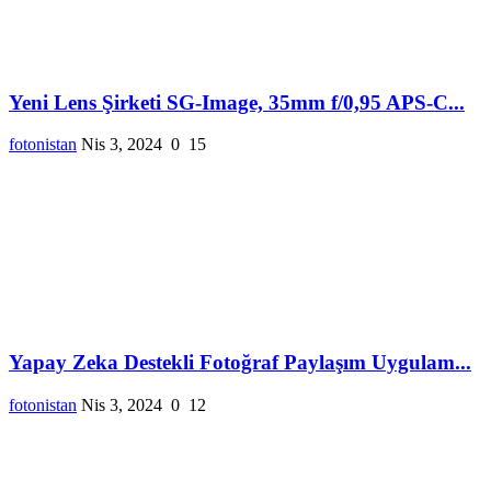
Yeni Lens Şirketi SG-Image, 35mm f/0,95 APS-C...
fotonistan
Nis 3, 2024
0
15
Yapay Zeka Destekli Fotoğraf Paylaşım Uygulam...
fotonistan
Nis 3, 2024
0
12