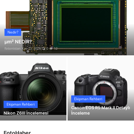
İletişim
Nedir?
µm² NEDİR?
fotonistan
Kas 23, 2024
0
12
Ekipman Rehberi
Ekipman Rehberi
Canon EOS R5 Mark II Detaylı
Nikon Z6III İncelemesi
İnceleme
FotoHaber