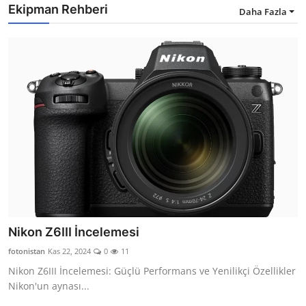
Ekipman Rehberi
Daha Fazla
Nikon Z6III İncelemesi
fotonistan
Kas 22, 2024
0
11
Nikon Z6III İncelemesi: Güçlü Performans ve Yenilikçi Özellikler
Nikon'un aynası...