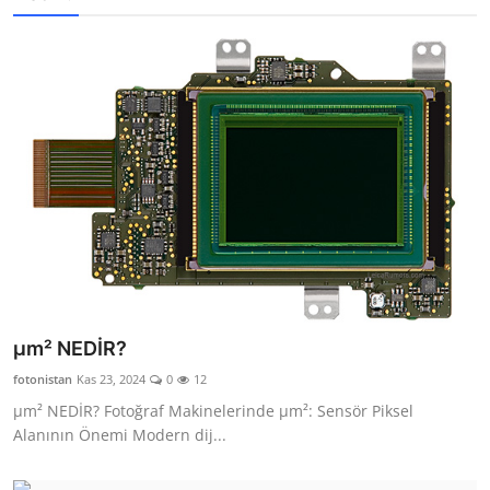
µm² NEDİR?
fotonistan
Kas 23, 2024
0
12
µm² NEDİR? Fotoğraf Makinelerinde µm²: Sensör Piksel
Alanının Önemi Modern dij...