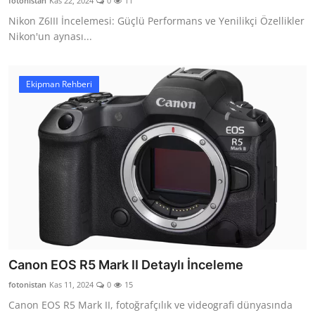
fotonistan
Kas 22, 2024
0
11
Nikon Z6III İncelemesi: Güçlü Performans ve Yenilikçi Özellikler
Nikon'un aynası...
Ekipman Rehberi
Canon EOS R5 Mark II Detaylı İnceleme
fotonistan
Kas 11, 2024
0
15
Canon EOS R5 Mark II, fotoğrafçılık ve videografi dünyasında