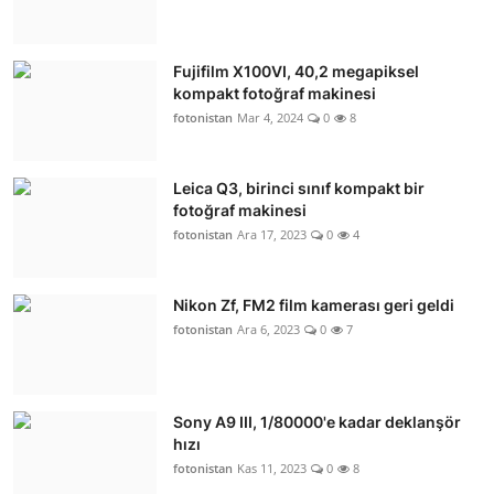
Fujifilm X100VI, 40,2 megapiksel
kompakt fotoğraf makinesi
fotonistan
Mar 4, 2024
0
8
Leica Q3, birinci sınıf kompakt bir
fotoğraf makinesi
fotonistan
Ara 17, 2023
0
4
Nikon Zf, FM2 film kamerası geri geldi
fotonistan
Ara 6, 2023
0
7
Sony A9 III, 1/80000'e kadar deklanşör
hızı
fotonistan
Kas 11, 2023
0
8