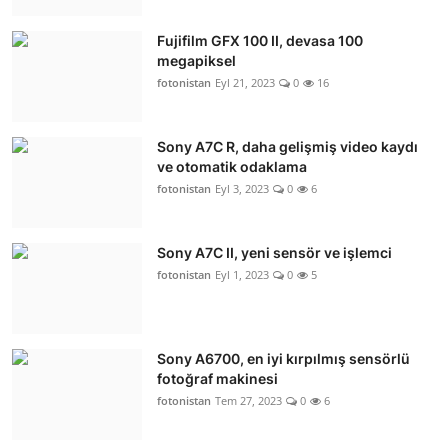
Fujifilm GFX 100 II, devasa 100
megapiksel
fotonistan
Eyl 21, 2023
0
16
Sony A7C R, daha gelişmiş video kaydı
ve otomatik odaklama
fotonistan
Eyl 3, 2023
0
6
Sony A7C II, yeni sensör ve işlemci
fotonistan
Eyl 1, 2023
0
5
Sony A6700, en iyi kırpılmış sensörlü
fotoğraf makinesi
fotonistan
Tem 27, 2023
0
6