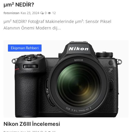
µm² NEDİR?
fotonistan
Kas 23, 2024
0
12
µm² NEDİR? Fotoğraf Makinelerinde µm²: Sensör Piksel
Alanının Önemi Modern dij...
Ekipman Rehberi
Nikon Z6III İncelemesi