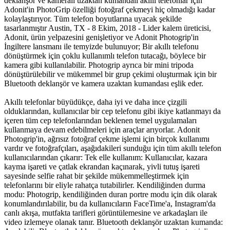
deklanşör ve kameralı uzaktan kumandalı akıllı telefonlar için
Adonit'in PhotoGrip özelliği fotoğraf çekmeyi hiç olmadığı kadar
kolaylaştırıyor. Tüm telefon boyutlarına uyacak şekilde
tasarlanmıştır Austin, TX - 8 Ekim, 2018 - Lider kalem üreticisi,
Adonit, ürün yelpazesini genişletiyor ve Adonit Photogrip'in
İngiltere lansmanı ile temyizde bulunuyor; Bir akıllı telefonu
dönüştürmek için çoklu kullanımlı telefon tutacağı, böylece bir
kamera gibi kullanılabilir. Photogrip ayrıca bir mini tripoda
dönüştürülebilir ve mükemmel bir grup çekimi oluşturmak için bir
Bluetooth deklanşör ve kamera uzaktan kumandası eşlik eder.
Akıllı telefonlar büyüdükçe, daha iyi ve daha ince çizgili
olduklarından, kullanıcılar bir cep telefonu gibi ikiye katlanmayı da
içeren tüm cep telefonlarından beklenen temel uygulamaları
kullanmaya devam edebilmeleri için araçlar arıyorlar. Adonit
Photogrip'in, ağrısız fotoğraf çekme işlemi için birçok kullanımı
vardır ve fotoğrafçıları, aşağıdakileri sunduğu için tüm akıllı telefon
kullanıcılarından çıkarır: Tek elle kullanım: Kullanıcılar, kazara
kayma işareti ve çatlak ekrandan kaçınarak, yivli tutuş işareti
sayesinde selfie rahat bir şekilde mükemmelleştirmek için
telefonlarını bir eliyle rahatça tutabilirler. Kendiliğinden durma
modu: Photogrip, kendiliğinden duran portre modu için dik olarak
konumlandırılabilir, bu da kullanıcıların FaceTime'a, Instagram'da
canlı akışa, mutfakta tarifleri görüntülemesine ve arkadaşları ile
video izlemeye olanak tanır. Bluetooth deklanşör uzaktan kumanda: