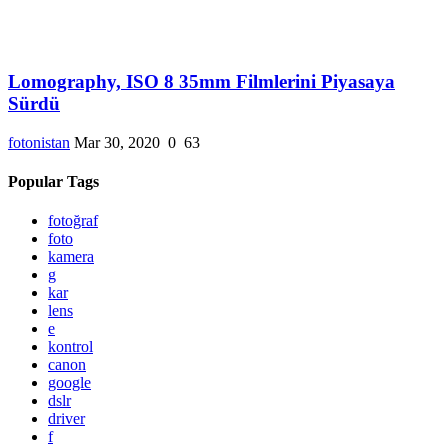
Lomography, ISO 8 35mm Filmlerini Piyasaya
Sürdü
fotonistan
Mar 30, 2020
0
63
Popular Tags
fotoğraf
foto
kamera
g
kar
lens
e
kontrol
canon
google
dslr
driver
f