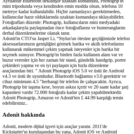
Ayrılabilir Bluetooth deklanşör uzaktan kumandası, Photogrip'in
mini tripodunda veya kendinden emin modda olsun, telefona 10
metreye kadar kullanılabilir. Hiçbir zamanlayıcı gerektirmeden,
kullanıcılar hazır olduklarında uzaktan kumandaya tıklayabilirler.
Fotoğrafları düzenle: Photogrip, kullanıcıların mini medyadaki
arkadaşlarıyla paylaşmadan önce fotoğraflarını ve bumeranglarını
derhal düzenlemelerine olanak tanır.
Adonit'in CTO'su Jasper Li, “Stylus'un ötesine geçtiğimizde telefon
aksesuarlarımızın genişliğini görmek harika ve akıllı telefonlarını
kullanarak mükemmel çekim yapmak isteyenler için harika bir
seçenek sunuyor. Photogrip'in birden fazla kullanım alanı var ve
huzur verenler için her zaman bir stand, gündelik handgrip, portre
çekimleri yapma ve en iyi paylaşım için hızla düzenleme
araçlarından biri. ” Adonit Photogrip iOS 5.0 ve üstü ile Android
v4.3 ve üstü ile uyumludur. Bluetooth bağlantısı v3.0 gerektirir ve
cihaz minimum 4.5 "herhangi bir telefon ile çalışacaktır. Ayrıca,
Photogrip bir taşıma kese, boyun askısı içerir ve 20 saate kadar şarj
kapasitesi vardır 72.000 fotoğrafa kadar çekim yapabilmektedir.
Adonit Photogrip, Amazon ve Adonit'ten £ 44.99 karşılığı temin
edebilirsiniz..
Adonit hakkında
Adonit, modern dijital işyeri için araçlar yaratır. 2011'de
Kickstarter'ın kuruluşundan bu yana, Adonit iOS ve Android