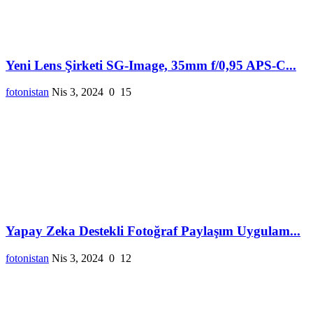
Yeni Lens Şirketi SG-Image, 35mm f/0,95 APS-C...
fotonistan
Nis 3, 2024
0
15
Yapay Zeka Destekli Fotoğraf Paylaşım Uygulam...
fotonistan
Nis 3, 2024
0
12