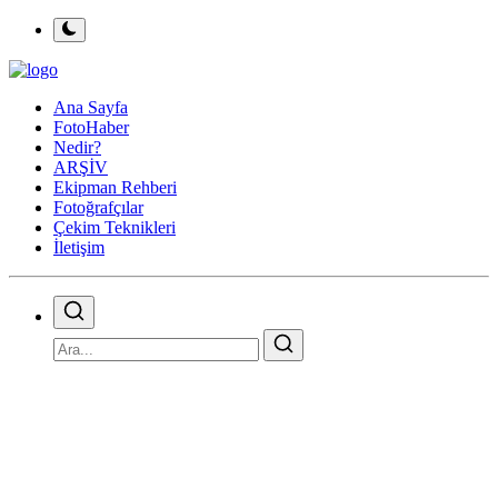
Ana Sayfa
FotoHaber
Nedir?
ARŞİV
Ekipman Rehberi
Fotoğrafçılar
Çekim Teknikleri
İletişim