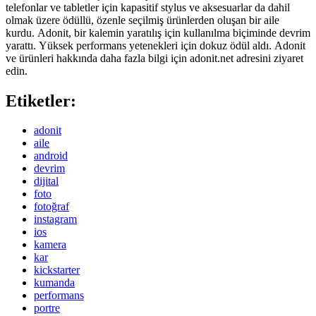
telefonlar ve tabletler için kapasitif stylus ve aksesuarlar da dahil
olmak üzere ödüllü, özenle seçilmiş ürünlerden oluşan bir aile
kurdu. Adonit, bir kalemin yaratılış için kullanılma biçiminde devrim
yarattı. Yüksek performans yetenekleri için dokuz ödül aldı. Adonit
ve ürünleri hakkında daha fazla bilgi için adonit.net adresini ziyaret
edin.
Etiketler:
adonit
aile
android
devrim
dijital
foto
fotoğraf
instagram
ios
kamera
kar
kickstarter
kumanda
performans
portre